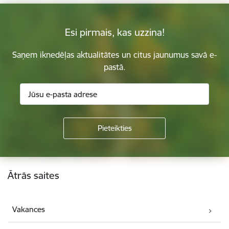
Esi pirmais, kas uzzina!
Saņem iknedēļas aktualitātes un citus jaunumus savā e-
pastā.
Kājene
Ātrās saites
Vakances