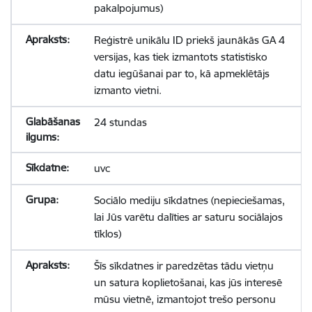
pakalpojumus)
Reģistrē unikālu ID priekš jaunākās GA 4
versijas, kas tiek izmantots statistisko
datu iegūšanai par to, kā apmeklētājs
izmanto vietni.
24 stundas
uvc
Sociālo mediju sīkdatnes (nepieciešamas,
lai Jūs varētu dalīties ar saturu sociālajos
tīklos)
Šīs sīkdatnes ir paredzētas tādu vietņu
un satura koplietošanai, kas jūs interesē
mūsu vietnē, izmantojot trešo personu