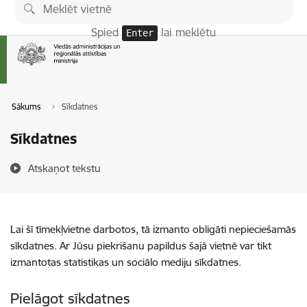
Pāriet uz lapas saturu
Spied
lai meklētu
Enter
Sākums
Sīkdatnes
Sīkdatnes
Atskaņot tekstu
Lai šī tīmekļvietne darbotos, tā izmanto obligāti nepieciešamās
sīkdatnes. Ar Jūsu piekrišanu papildus šajā vietnē var tikt
izmantotas statistikas un sociālo mediju sīkdatnes.
Pielāgot sīkdatnes