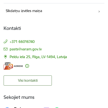
Sīkdatņu izvēles maiņa
Kontakti
+371 66016740
E-pasts:
pasts@varam.gov.lv
Peldu iela 25, Rīga, LV-1494, Latvija
Visi kontakti
Sekojiet mums