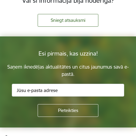
Vai šī informācija bija noderīga?
Sniegt atsauksmi
Esi pirmais, kas uzzina!
Saņem iknedēļas aktualitātes un citus jaunumus savā e-
pastā.
Kājene