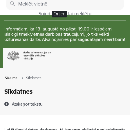
Pāriet uz lapas saturu
Izmaiņas
Spied
lai meklētu
Enter
Informējam, ka 13. augustā no plkst. 19.00 ir iespējami
īslaicīgi tīmekļvietnes darbības traucējumi, jo tiks veikti
uzturēšanas darbi. Atvainojamies par sagādātajām neērtībām!
Sākums
Sīkdatnes
Sīkdatnes
Atskaņot tekstu
Lai šī tīmekļvietne darbotos, tā izmanto obligāti nepieciešamās