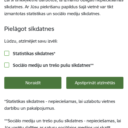
sīkdatnes. Ar Jūsu piekrišanu papildus šajā vietnē var tikt
izmantotas statistikas un sociālo mediju sīkdatnes.
Pielāgot sīkdatnes
Lūdzu, atzīmējiet savu izvēli:
Statistikas sīkdatnes
*
Sociālo mediju un trešo pušu sīkdatnes
**
Noraidīt
Apstiprināt atzīmētās
*
Statistikas sīkdatnes - nepieciešamas, lai uzlabotu vietnes
darbību un pakalpojumus.
**
Sociālo mediju un trešo pušu sīkdatnes - nepieciešamas, lai
Jūs varētu dalīties ar saturu sociālajos medijos vai skatīt