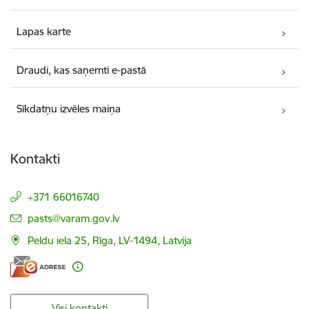
Lapas karte
Draudi, kas saņemti e-pastā
Sīkdatņu izvēles maiņa
Kontakti
+371 66016740
E-pasts:
pasts@varam.gov.lv
Peldu iela 25, Rīga, LV-1494, Latvija
Visi kontakti