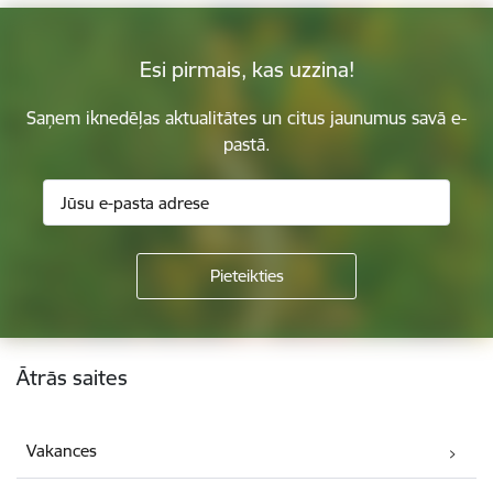
Esi pirmais, kas uzzina!
Saņem iknedēļas aktualitātes un citus jaunumus savā e-
pastā.
Kājene
Ātrās saites
Vakances