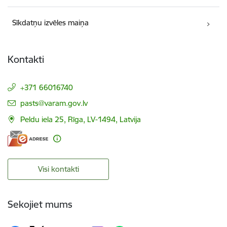
Sīkdatņu izvēles maiņa
Kontakti
+371 66016740
E-pasts:
pasts@varam.gov.lv
Peldu iela 25, Rīga, LV-1494, Latvija
Visi kontakti
Sekojiet mums