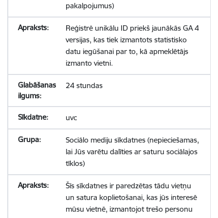
pakalpojumus)
Reģistrē unikālu ID priekš jaunākās GA 4
versijas, kas tiek izmantots statistisko
datu iegūšanai par to, kā apmeklētājs
izmanto vietni.
24 stundas
uvc
Sociālo mediju sīkdatnes (nepieciešamas,
lai Jūs varētu dalīties ar saturu sociālajos
tīklos)
Šīs sīkdatnes ir paredzētas tādu vietņu
un satura koplietošanai, kas jūs interesē
mūsu vietnē, izmantojot trešo personu