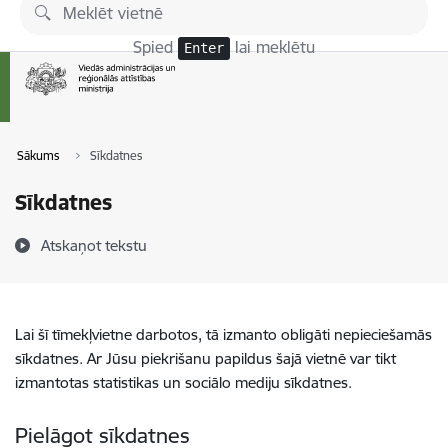
Pāriet uz lapas saturu
Spied
lai meklētu
Enter
Sākums
Sīkdatnes
Sīkdatnes
Atskaņot tekstu
Lai šī tīmekļvietne darbotos, tā izmanto obligāti nepieciešamās
sīkdatnes. Ar Jūsu piekrišanu papildus šajā vietnē var tikt
izmantotas statistikas un sociālo mediju sīkdatnes.
Pielāgot sīkdatnes