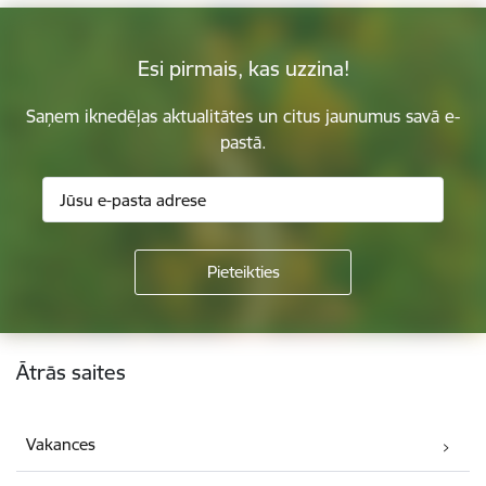
Esi pirmais, kas uzzina!
Saņem iknedēļas aktualitātes un citus jaunumus savā e-
pastā.
Kājene
Ātrās saites
Vakances