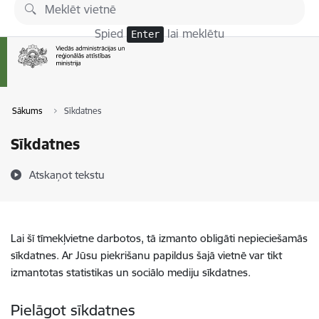
Pāriet uz lapas saturu
Spied
lai meklētu
Enter
Sākums
Sīkdatnes
Sīkdatnes
Atskaņot tekstu
Lai šī tīmekļvietne darbotos, tā izmanto obligāti nepieciešamās
sīkdatnes. Ar Jūsu piekrišanu papildus šajā vietnē var tikt
izmantotas statistikas un sociālo mediju sīkdatnes.
Pielāgot sīkdatnes