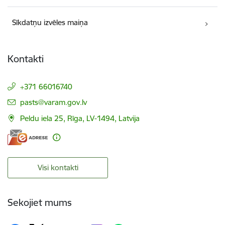
Sīkdatņu izvēles maiņa
Kontakti
+371 66016740
E-pasts:
pasts@varam.gov.lv
Peldu iela 25, Rīga, LV-1494, Latvija
Visi kontakti
Sekojiet mums