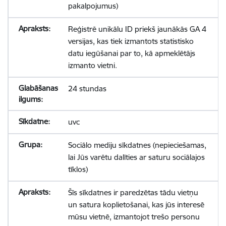
pakalpojumus)
Reģistrē unikālu ID priekš jaunākās GA 4
versijas, kas tiek izmantots statistisko
datu iegūšanai par to, kā apmeklētājs
izmanto vietni.
24 stundas
uvc
Sociālo mediju sīkdatnes (nepieciešamas,
lai Jūs varētu dalīties ar saturu sociālajos
tīklos)
Šīs sīkdatnes ir paredzētas tādu vietņu
un satura koplietošanai, kas jūs interesē
mūsu vietnē, izmantojot trešo personu