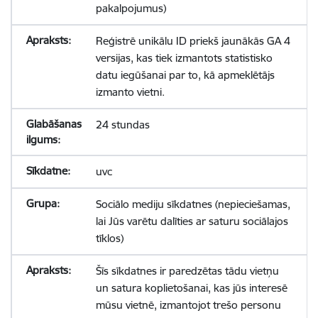
pakalpojumus)
Reģistrē unikālu ID priekš jaunākās GA 4
versijas, kas tiek izmantots statistisko
datu iegūšanai par to, kā apmeklētājs
izmanto vietni.
24 stundas
uvc
Sociālo mediju sīkdatnes (nepieciešamas,
lai Jūs varētu dalīties ar saturu sociālajos
tīklos)
Šīs sīkdatnes ir paredzētas tādu vietņu
un satura koplietošanai, kas jūs interesē
mūsu vietnē, izmantojot trešo personu