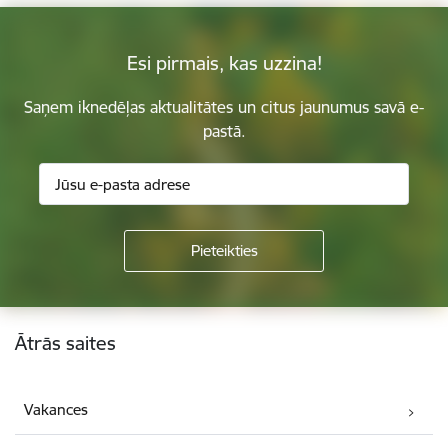
Esi pirmais, kas uzzina!
Saņem iknedēļas aktualitātes un citus jaunumus savā e-
pastā.
Kājene
Ātrās saites
Vakances