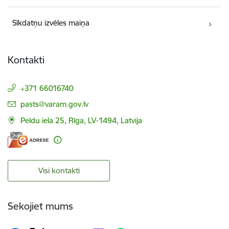
Sīkdatņu izvēles maiņa
Kontakti
+371 66016740
E-pasts:
pasts@varam.gov.lv
Peldu iela 25, Rīga, LV-1494, Latvija
Visi kontakti
Sekojiet mums