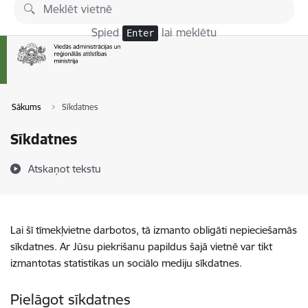
Pāriet uz lapas saturu
Spied
lai meklētu
Enter
Sākums
Sīkdatnes
Sīkdatnes
Atskaņot tekstu
Lai šī tīmekļvietne darbotos, tā izmanto obligāti nepieciešamās
sīkdatnes. Ar Jūsu piekrišanu papildus šajā vietnē var tikt
izmantotas statistikas un sociālo mediju sīkdatnes.
Pielāgot sīkdatnes