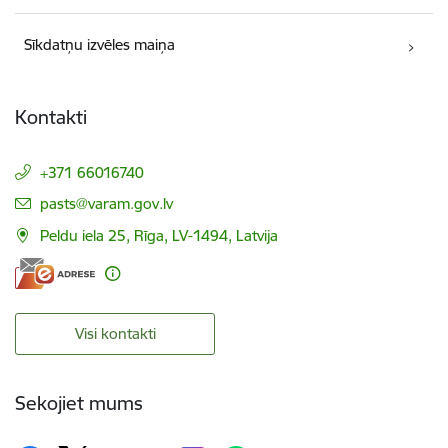
Sīkdatņu izvēles maiņa
Kontakti
+371 66016740
E-pasts:
pasts@varam.gov.lv
Peldu iela 25, Rīga, LV-1494, Latvija
Visi kontakti
Sekojiet mums