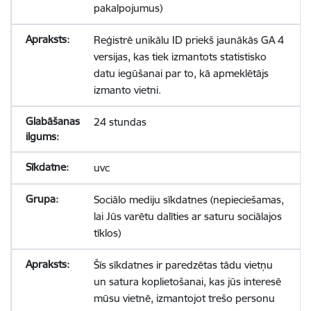
pakalpojumus)
Reģistrē unikālu ID priekš jaunākās GA 4
versijas, kas tiek izmantots statistisko
datu iegūšanai par to, kā apmeklētājs
izmanto vietni.
24 stundas
uvc
Sociālo mediju sīkdatnes (nepieciešamas,
lai Jūs varētu dalīties ar saturu sociālajos
tīklos)
Šīs sīkdatnes ir paredzētas tādu vietņu
un satura koplietošanai, kas jūs interesē
mūsu vietnē, izmantojot trešo personu