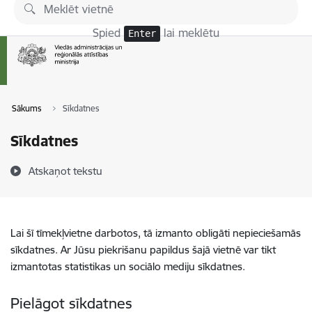
Pāriet uz lapas saturu
Spied
lai meklētu
Enter
Sākums
Sīkdatnes
Sīkdatnes
Atskaņot tekstu
Lai šī tīmekļvietne darbotos, tā izmanto obligāti nepieciešamās
sīkdatnes. Ar Jūsu piekrišanu papildus šajā vietnē var tikt
izmantotas statistikas un sociālo mediju sīkdatnes.
Pielāgot sīkdatnes