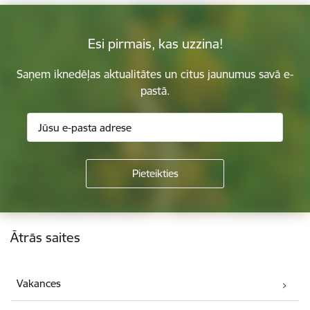
Esi pirmais, kas uzzina!
Saņem iknedēļas aktualitātes un citus jaunumus savā e-
pastā.
Kājene
Ātrās saites
Vakances