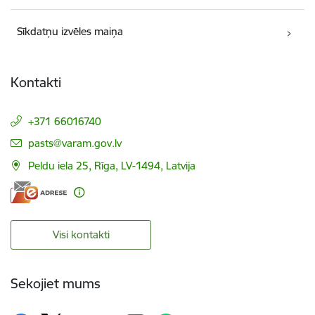
Sīkdatņu izvēles maiņa
Kontakti
+371 66016740
E-pasts:
pasts@varam.gov.lv
Peldu iela 25, Rīga, LV-1494, Latvija
Visi kontakti
Sekojiet mums