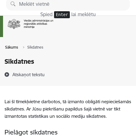
Pāriet uz lapas saturu
Spied
lai meklētu
Enter
Sākums
Sīkdatnes
Sīkdatnes
Atskaņot tekstu
Lai šī tīmekļvietne darbotos, tā izmanto obligāti nepieciešamās
sīkdatnes. Ar Jūsu piekrišanu papildus šajā vietnē var tikt
izmantotas statistikas un sociālo mediju sīkdatnes.
Pielāgot sīkdatnes