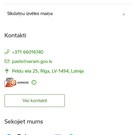
Sīkdatņu izvēles maiņa
Kontakti
+371 66016740
E-pasts:
pasts@varam.gov.lv
Peldu iela 25, Rīga, LV-1494, Latvija
Visi kontakti
Sekojiet mums