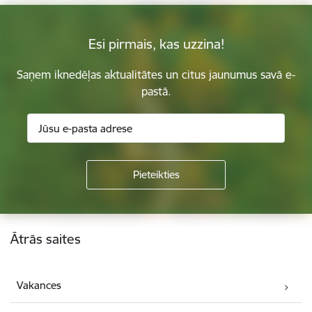
Esi pirmais, kas uzzina!
Saņem iknedēļas aktualitātes un citus jaunumus savā e-
pastā.
Kājene
Ātrās saites
Vakances