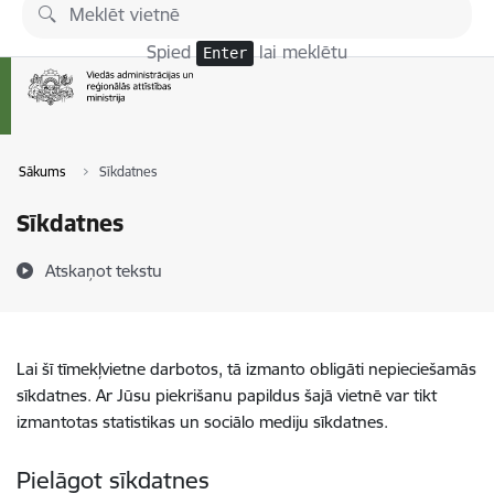
Pāriet uz lapas saturu
Spied
lai meklētu
Enter
Sākums
Sīkdatnes
Sīkdatnes
Atskaņot tekstu
Lai šī tīmekļvietne darbotos, tā izmanto obligāti nepieciešamās
sīkdatnes. Ar Jūsu piekrišanu papildus šajā vietnē var tikt
izmantotas statistikas un sociālo mediju sīkdatnes.
Pielāgot sīkdatnes