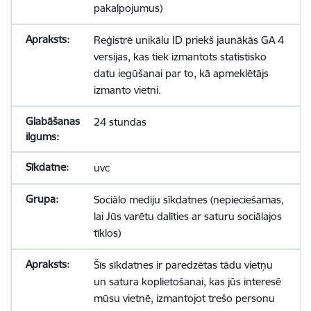
pakalpojumus)
Reģistrē unikālu ID priekš jaunākās GA 4
versijas, kas tiek izmantots statistisko
datu iegūšanai par to, kā apmeklētājs
izmanto vietni.
24 stundas
uvc
Sociālo mediju sīkdatnes (nepieciešamas,
lai Jūs varētu dalīties ar saturu sociālajos
tīklos)
Šīs sīkdatnes ir paredzētas tādu vietņu
un satura koplietošanai, kas jūs interesē
mūsu vietnē, izmantojot trešo personu