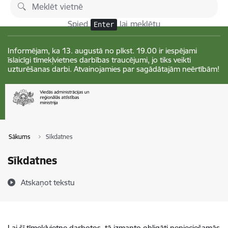
Pāriet uz lapas saturu
Izmaiņas
Spied
lai meklētu
Enter
Informējam, ka 13. augustā no plkst. 19.00 ir iespējami
īslaicīgi tīmekļvietnes darbības traucējumi, jo tiks veikti
uzturēšanas darbi. Atvainojamies par sagādātajām neērtībām!
Sākums
Sīkdatnes
Sīkdatnes
Atskaņot tekstu
Lai šī tīmekļvietne darbotos, tā izmanto obligāti nepieciešamās