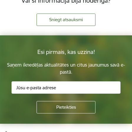
Vai šī informācija bija noderīga?
Sniegt atsauksmi
Esi pirmais, kas uzzina!
Saņem iknedēļas aktualitātes un citus jaunumus savā e-
pastā.
Kājene