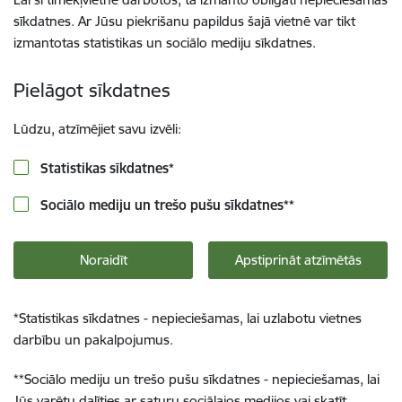
sīkdatnes. Ar Jūsu piekrišanu papildus šajā vietnē var tikt
izmantotas statistikas un sociālo mediju sīkdatnes.
Pielāgot sīkdatnes
Lūdzu, atzīmējiet savu izvēli:
Statistikas sīkdatnes
*
Sociālo mediju un trešo pušu sīkdatnes
**
Noraidīt
Apstiprināt atzīmētās
*
Statistikas sīkdatnes - nepieciešamas, lai uzlabotu vietnes
darbību un pakalpojumus.
**
Sociālo mediju un trešo pušu sīkdatnes - nepieciešamas, lai
Jūs varētu dalīties ar saturu sociālajos medijos vai skatīt