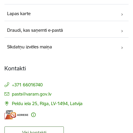
Lapas karte
Draudi, kas saņemti e-pastā
Sīkdatņu izvēles maiņa
Kontakti
+371 66016740
E-pasts:
pasts@varam.gov.lv
Peldu iela 25, Rīga, LV-1494, Latvija
Visi kontakti