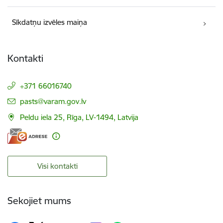
Sīkdatņu izvēles maiņa
Kontakti
+371 66016740
E-pasts:
pasts@varam.gov.lv
Peldu iela 25, Rīga, LV-1494, Latvija
Visi kontakti
Sekojiet mums