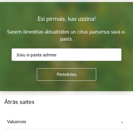
Esi pirmais, kas uzzina!
Saņem iknedēļas aktualitātes un citus jaunumus savā e-
pastā.
Kājene
Ātrās saites
Vakances