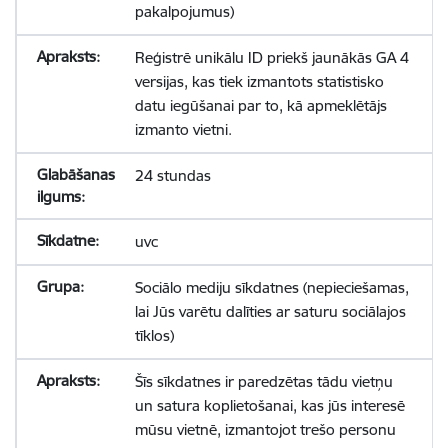
pakalpojumus)
Reģistrē unikālu ID priekš jaunākās GA 4
versijas, kas tiek izmantots statistisko
datu iegūšanai par to, kā apmeklētājs
izmanto vietni.
24 stundas
uvc
Sociālo mediju sīkdatnes (nepieciešamas,
lai Jūs varētu dalīties ar saturu sociālajos
tīklos)
Šīs sīkdatnes ir paredzētas tādu vietņu
un satura koplietošanai, kas jūs interesē
mūsu vietnē, izmantojot trešo personu