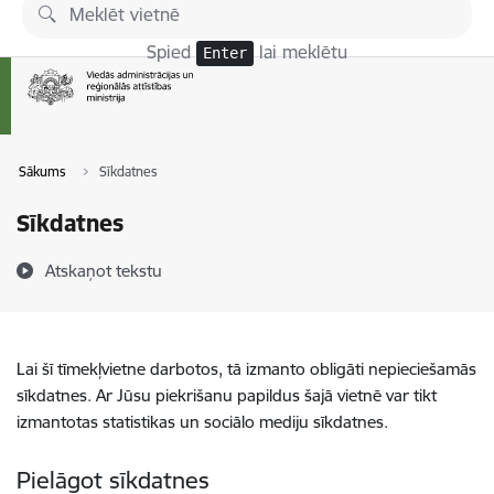
Pāriet uz lapas saturu
Spied
lai meklētu
Enter
Sākums
Sīkdatnes
Sīkdatnes
Atskaņot tekstu
Lai šī tīmekļvietne darbotos, tā izmanto obligāti nepieciešamās
sīkdatnes. Ar Jūsu piekrišanu papildus šajā vietnē var tikt
izmantotas statistikas un sociālo mediju sīkdatnes.
Pielāgot sīkdatnes