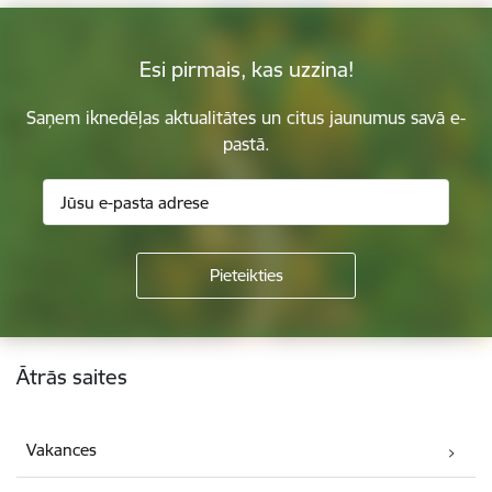
Esi pirmais, kas uzzina!
Saņem iknedēļas aktualitātes un citus jaunumus savā e-
pastā.
Kājene
Ātrās saites
Vakances