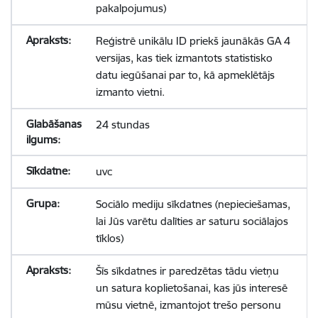
pakalpojumus)
Reģistrē unikālu ID priekš jaunākās GA 4
versijas, kas tiek izmantots statistisko
datu iegūšanai par to, kā apmeklētājs
izmanto vietni.
24 stundas
uvc
Sociālo mediju sīkdatnes (nepieciešamas,
lai Jūs varētu dalīties ar saturu sociālajos
tīklos)
Šīs sīkdatnes ir paredzētas tādu vietņu
un satura koplietošanai, kas jūs interesē
mūsu vietnē, izmantojot trešo personu