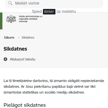
Pāriet uz lapas saturu
Spied
lai meklētu
Enter
Sākums
Sīkdatnes
Sīkdatnes
Atskaņot tekstu
Lai šī tīmekļvietne darbotos, tā izmanto obligāti nepieciešamās
sīkdatnes. Ar Jūsu piekrišanu papildus šajā vietnē var tikt
izmantotas statistikas un sociālo mediju sīkdatnes.
Pielāgot sīkdatnes