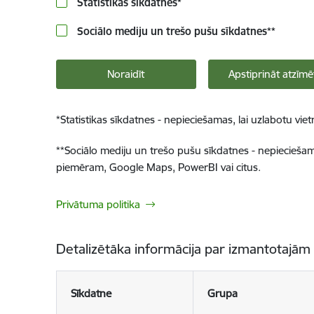
Statistikas sīkdatnes
*
Sociālo mediju un trešo pušu sīkdatnes
**
Noraidīt
Apstiprināt atzīmē
*
Statistikas sīkdatnes - nepieciešamas, lai uzlabotu v
**
Sociālo mediju un trešo pušu sīkdatnes - nepieciešamas
piemēram, Google Maps, PowerBI vai citus.
Privātuma politika
Detalizētāka informācija par izmantotajām
Sīkdatne
Grupa