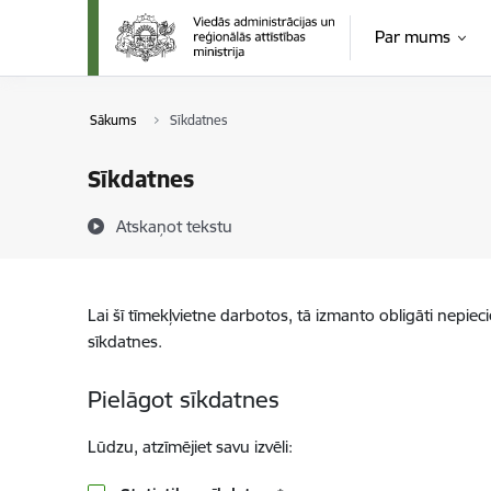
Pāriet uz lapas saturu
Par mums
Sākums
Sīkdatnes
Sīkdatnes
Atskaņot tekstu
Lai šī tīmekļvietne darbotos, tā izmanto obligāti nepiec
sīkdatnes.
Pielāgot sīkdatnes
Lūdzu, atzīmējiet savu izvēli: