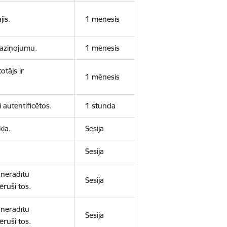
jis.
1 mēnesis
 paziņojumu.
1 mēnesis
otājs ir
1 mēnesis
 autentificētos.
1 stunda
kļa.
Sesija
Sesija
 nerādītu
Sesija
ēruši tos.
 nerādītu
Sesija
ēruši tos.