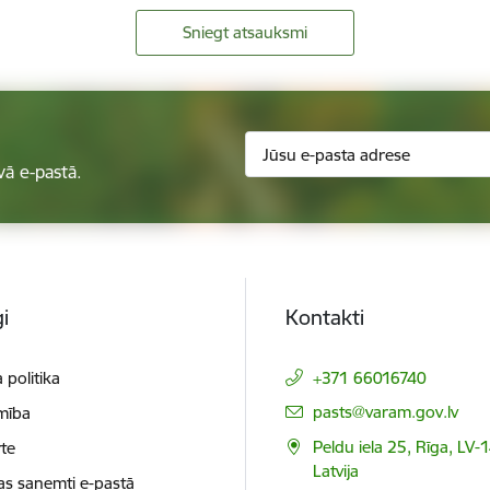
Sniegt atsauksmi
vā e-pastā.
i
Kontakti
 politika
+371 66016740
E-pasts:
pasts@varam.gov.lv
mība
Peldu iela 25, Rīga, LV-
te
Latvija
as saņemti e-pastā