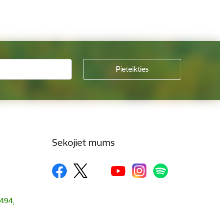
Sekojiet mums
1494,