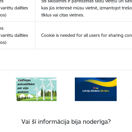
es
Šīs sīkdatnes ir paredzētas tādu vietņu un sat
varētu dalīties
kas jūs interesē mūsu vietnē, izmantojot treš
los)
tīklus vai citas vietnes.
es
varētu dalīties
Cookie is needed for all users for sharing con
los)
Vai šī informācija bija noderīga?