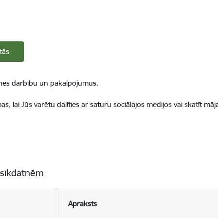
tās
ietnes darbību un pakalpojumus.
, lai Jūs varētu dalīties ar saturu sociālajos medijos vai skatīt mā
 sīkdatnēm
Apraksts