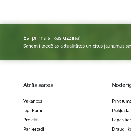
Esi pirmais, kas uzzina!
Saņem iknedēļas aktualitātes un citus jaunumus sa
Kājene
Ātrās saites
Noderīg
Vakances
Privātuma
Iepirkumi
Piekļūsta
Projekti
Lapas kar
Par iestādi
Draudi, k