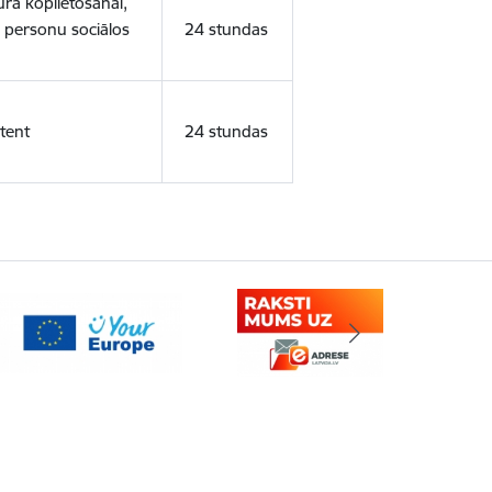
ura koplietošanai,
o personu sociālos
24 stundas
tent
24 stundas