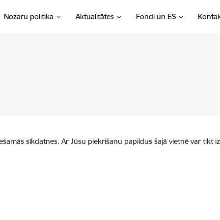
Nozaru politika
Aktualitātes
Fondi un ES
Kontak
iešamās sīkdatnes. Ar Jūsu piekrišanu papildus šajā vietnē var tikt i