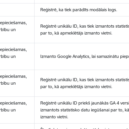
Reģistrē, ka tiek parādīts modālais logs.
nepieciešamas,
Reģistrē unikālu ID, kas tiek izmantots statist
arbību un
par to, kā apmeklētājs izmanto vietni.
nepieciešamas,
arbību un
Izmanto Google Analytics, lai samazinātu piep
nepieciešamas,
Reģistrē unikālu ID, kas tiek izmantots statist
arbību un
par to, kā apmeklētājs izmanto vietni.
nepieciešamas,
Reģistrē unikālu ID priekš jaunākās GA 4 versij
arbību un
izmantots statistisko datu iegūšanai par to, k
izmanto vietni.