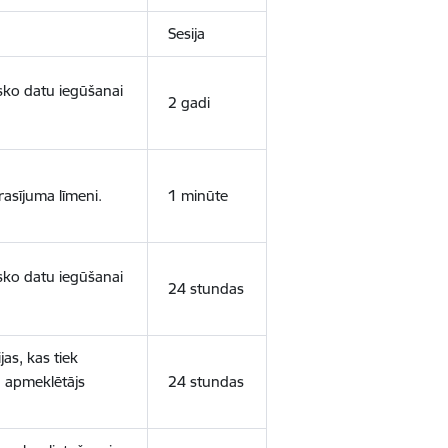
Sesija
isko datu iegūšanai
2 gadi
rasījuma līmeni.
1 minūte
isko datu iegūšanai
24 stundas
as, kas tiek
ā apmeklētājs
24 stundas