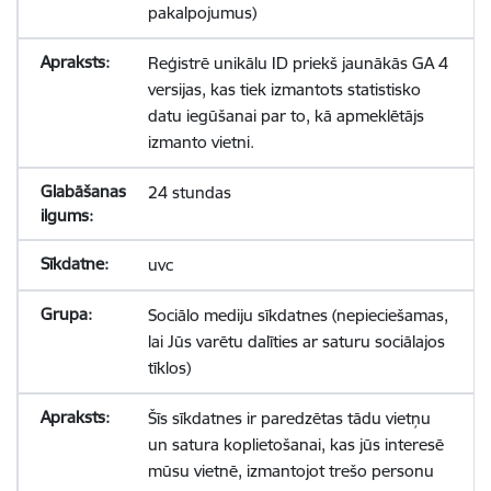
pakalpojumus)
Reģistrē unikālu ID priekš jaunākās GA 4
versijas, kas tiek izmantots statistisko
datu iegūšanai par to, kā apmeklētājs
izmanto vietni.
24 stundas
uvc
Sociālo mediju sīkdatnes (nepieciešamas,
lai Jūs varētu dalīties ar saturu sociālajos
tīklos)
Šīs sīkdatnes ir paredzētas tādu vietņu
un satura koplietošanai, kas jūs interesē
mūsu vietnē, izmantojot trešo personu