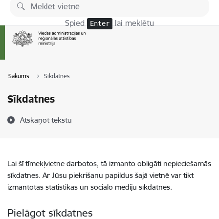
Pāriet uz lapas saturu
Spied
lai meklētu
Enter
Sākums
Sīkdatnes
Sīkdatnes
Atskaņot tekstu
Lai šī tīmekļvietne darbotos, tā izmanto obligāti nepieciešamās
sīkdatnes. Ar Jūsu piekrišanu papildus šajā vietnē var tikt
izmantotas statistikas un sociālo mediju sīkdatnes.
Pielāgot sīkdatnes