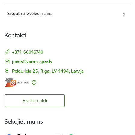
Sīkdatņu izvēles maiņa
Kontakti
+371 66016740
E-pasts:
pasts@varam.gov.lv
Peldu iela 25, Rīga, LV-1494, Latvija
Visi kontakti
Sekojiet mums