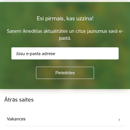
Esi pirmais, kas uzzina!
Saņem iknedēļas aktualitātes un citus jaunumus savā e-
pastā.
Kājene
Ātrās saites
Vakances