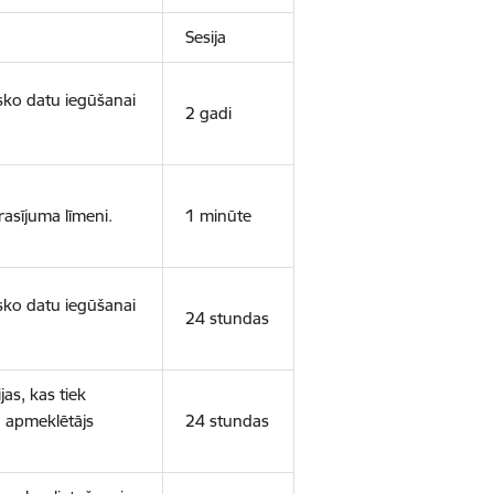
Sesija
isko datu iegūšanai
2 gadi
rasījuma līmeni.
1 minūte
isko datu iegūšanai
24 stundas
as, kas tiek
ā apmeklētājs
24 stundas