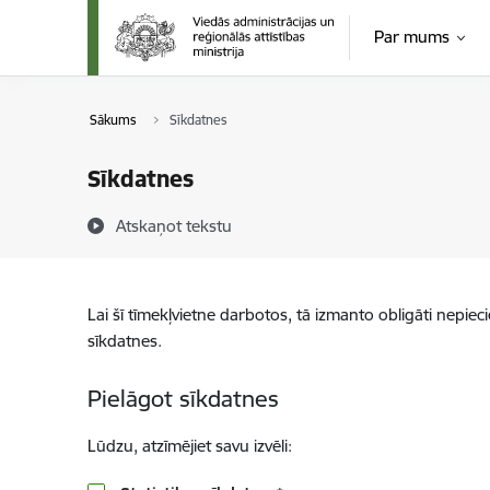
Pāriet uz lapas saturu
Par mums
Sākums
Sīkdatnes
Sīkdatnes
Atskaņot tekstu
Lai šī tīmekļvietne darbotos, tā izmanto obligāti nepiec
sīkdatnes.
Pielāgot sīkdatnes
Lūdzu, atzīmējiet savu izvēli: