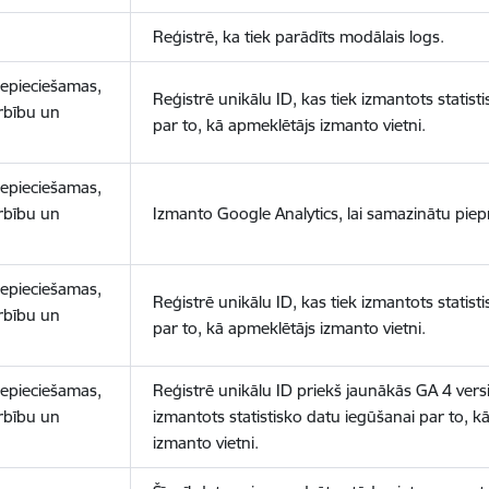
Reģistrē, ka tiek parādīts modālais logs.
nepieciešamas,
Reģistrē unikālu ID, kas tiek izmantots statist
arbību un
par to, kā apmeklētājs izmanto vietni.
nepieciešamas,
arbību un
Izmanto Google Analytics, lai samazinātu piep
nepieciešamas,
Reģistrē unikālu ID, kas tiek izmantots statist
arbību un
par to, kā apmeklētājs izmanto vietni.
nepieciešamas,
Reģistrē unikālu ID priekš jaunākās GA 4 versij
arbību un
izmantots statistisko datu iegūšanai par to, k
izmanto vietni.