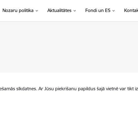
Nozaru politika
Aktualitātes
Fondi un ES
Kontak
iešamās sīkdatnes. Ar Jūsu piekrišanu papildus šajā vietnē var tikt i