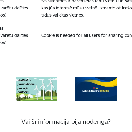
es
Šīs sīkdatnes ir paredzētas tādu vietņu un sat
varētu dalīties
kas jūs interesē mūsu vietnē, izmantojot treš
los)
tīklus vai citas vietnes.
es
varētu dalīties
Cookie is needed for all users for sharing con
los)
Vai šī informācija bija noderīga?