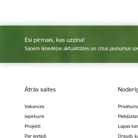
Esi pirmais, kas uzzina!
Saņem iknedēļas aktualitātes un citus jaunumus sa
Kājene
Ātrās saites
Noderīg
Vakances
Privātuma
Iepirkumi
Piekļūsta
Projekti
Lapas kar
Par iestādi
Draudi, k