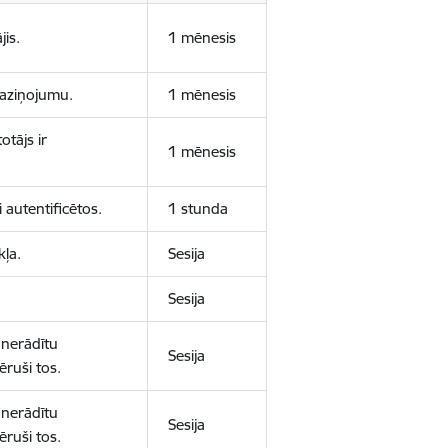
jis.
1 mēnesis
 paziņojumu.
1 mēnesis
otājs ir
1 mēnesis
 autentificētos.
1 stunda
kļa.
Sesija
Sesija
 nerādītu
Sesija
ēruši tos.
 nerādītu
Sesija
ēruši tos.