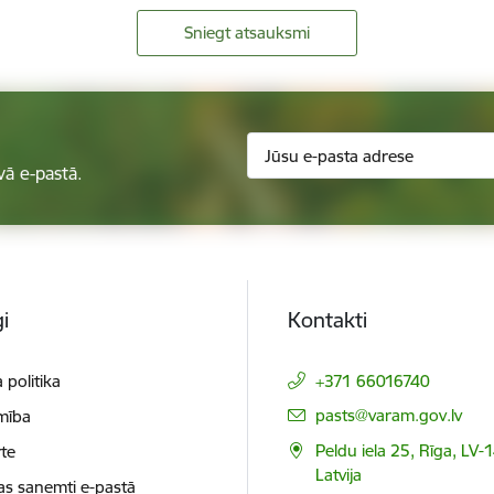
Sniegt atsauksmi
vā e-pastā.
i
Kontakti
 politika
+371 66016740
E-pasts:
pasts@varam.gov.lv
mība
Peldu iela 25, Rīga, LV-
te
Latvija
as saņemti e-pastā