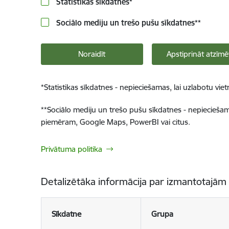
Statistikas sīkdatnes
*
Sociālo mediju un trešo pušu sīkdatnes
**
Noraidīt
Apstiprināt atzīmē
*
Statistikas sīkdatnes - nepieciešamas, lai uzlabotu v
**
Sociālo mediju un trešo pušu sīkdatnes - nepieciešamas
piemēram, Google Maps, PowerBI vai citus.
Privātuma politika
Detalizētāka informācija par izmantotajām
Sīkdatne
Grupa