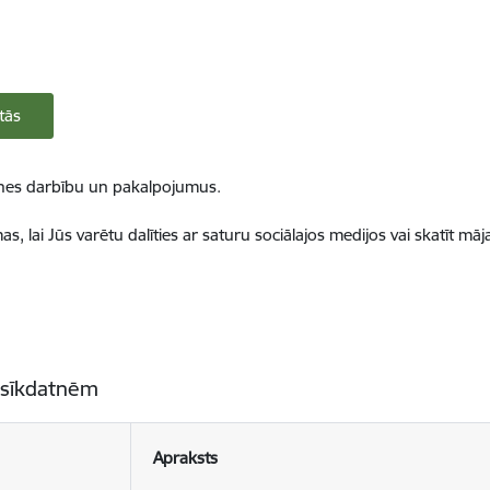
tās
ietnes darbību un pakalpojumus.
, lai Jūs varētu dalīties ar saturu sociālajos medijos vai skatīt mā
 sīkdatnēm
Apraksts