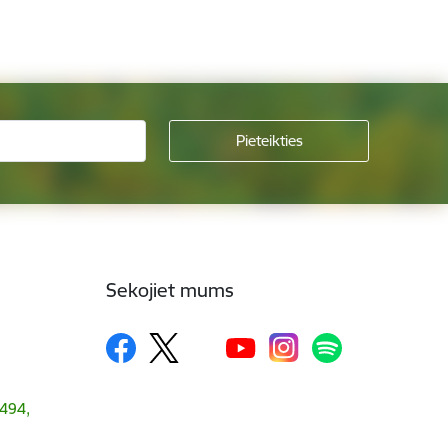
Sekojiet mums
1494,