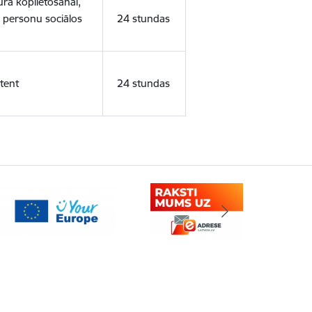
ura koplietošanai,
o personu sociālos
24 stundas
tent
24 stundas