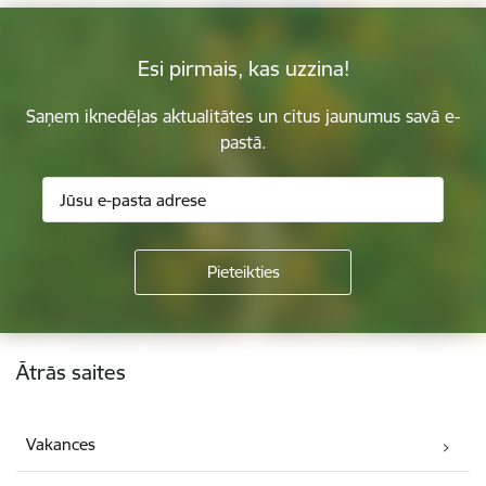
Esi pirmais, kas uzzina!
Saņem iknedēļas aktualitātes un citus jaunumus savā e-
pastā.
Kājene
Ātrās saites
Vakances