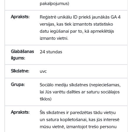
pakalpojumus)
Reģistrē unikālu ID priekš jaunākās GA 4
versijas, kas tiek izmantots statistisko
datu iegūšanai par to, kā apmeklētājs
izmanto vietni.
24 stundas
uvc
Sociālo mediju sīkdatnes (nepieciešamas,
lai Jūs varētu dalīties ar saturu sociālajos
tīklos)
Šīs sīkdatnes ir paredzētas tādu vietņu
un satura koplietošanai, kas jūs interesē
mūsu vietnē, izmantojot trešo personu