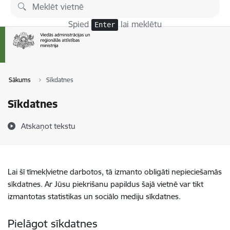
Pāriet uz lapas saturu
Spied
lai meklētu
Enter
Sākums
Sīkdatnes
Sīkdatnes
Atskaņot tekstu
Lai šī tīmekļvietne darbotos, tā izmanto obligāti nepieciešamās
sīkdatnes. Ar Jūsu piekrišanu papildus šajā vietnē var tikt
izmantotas statistikas un sociālo mediju sīkdatnes.
Pielāgot sīkdatnes