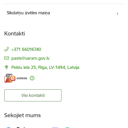
Sīkdatņu izvēles maiņa
Kontakti
+371 66016740
E-pasts:
pasts@varam.gov.lv
Peldu iela 25, Rīga, LV-1494, Latvija
Visi kontakti
Sekojiet mums