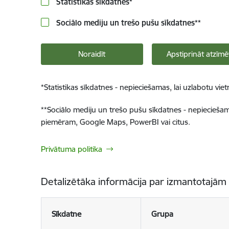
Statistikas sīkdatnes
*
Sociālo mediju un trešo pušu sīkdatnes
**
Noraidīt
Apstiprināt atzīmē
*
Statistikas sīkdatnes - nepieciešamas, lai uzlabotu v
**
Sociālo mediju un trešo pušu sīkdatnes - nepieciešamas
piemēram, Google Maps, PowerBI vai citus.
Privātuma politika
Detalizētāka informācija par izmantotajām
Sīkdatne
Grupa