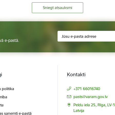
Sniegt atsauksmi
vā e-pastā.
i
Kontakti
 politika
+371 66016740
E-pasts:
pasts@varam.gov.lv
mība
Peldu iela 25, Rīga, LV-
te
Latvija
as saņemti e-pastā