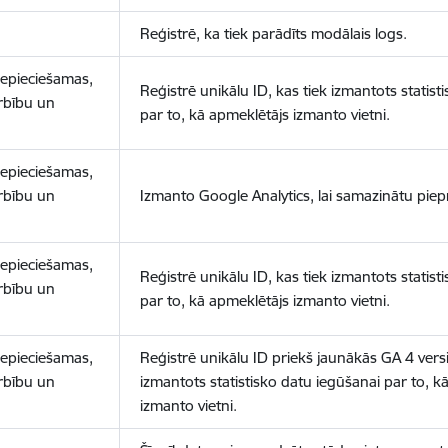
Reģistrē, ka tiek parādīts modālais logs.
nepieciešamas,
Reģistrē unikālu ID, kas tiek izmantots statist
arbību un
par to, kā apmeklētājs izmanto vietni.
nepieciešamas,
arbību un
Izmanto Google Analytics, lai samazinātu piep
nepieciešamas,
Reģistrē unikālu ID, kas tiek izmantots statist
arbību un
par to, kā apmeklētājs izmanto vietni.
nepieciešamas,
Reģistrē unikālu ID priekš jaunākās GA 4 versij
arbību un
izmantots statistisko datu iegūšanai par to, k
izmanto vietni.