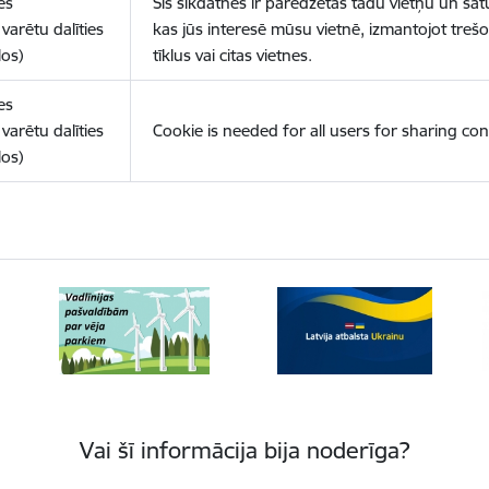
es
Šīs sīkdatnes ir paredzētas tādu vietņu un sat
varētu dalīties
kas jūs interesē mūsu vietnē, izmantojot treš
los)
tīklus vai citas vietnes.
es
varētu dalīties
Cookie is needed for all users for sharing con
los)
Vai šī informācija bija noderīga?