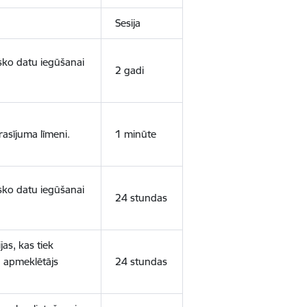
Sesija
isko datu iegūšanai
2 gadi
rasījuma līmeni.
1 minūte
isko datu iegūšanai
24 stundas
as, kas tiek
ā apmeklētājs
24 stundas