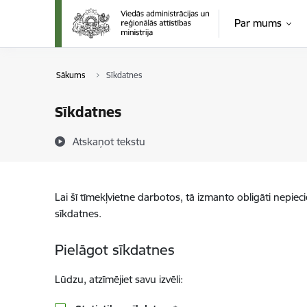
Pāriet uz lapas saturu
Par mums
Sākums
Sīkdatnes
Sīkdatnes
Atskaņot tekstu
Lai šī tīmekļvietne darbotos, tā izmanto obligāti nepiec
sīkdatnes.
Pielāgot sīkdatnes
Lūdzu, atzīmējiet savu izvēli: