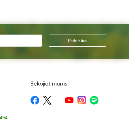
Sekojiet mums
1494,