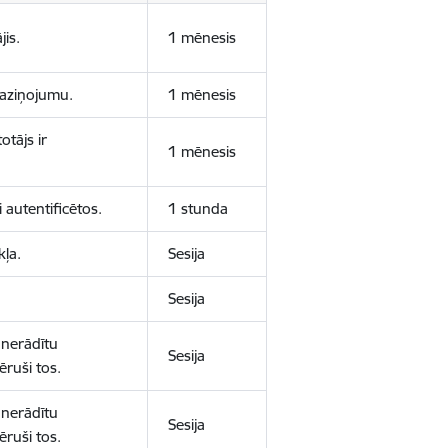
jis.
1 mēnesis
 paziņojumu.
1 mēnesis
otājs ir
1 mēnesis
 autentificētos.
1 stunda
kļa.
Sesija
Sesija
 nerādītu
Sesija
ēruši tos.
 nerādītu
Sesija
ēruši tos.