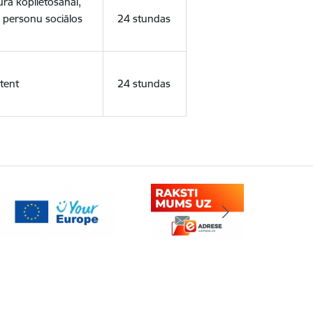
ura koplietošanai,
o personu sociālos
24 stundas
tent
24 stundas