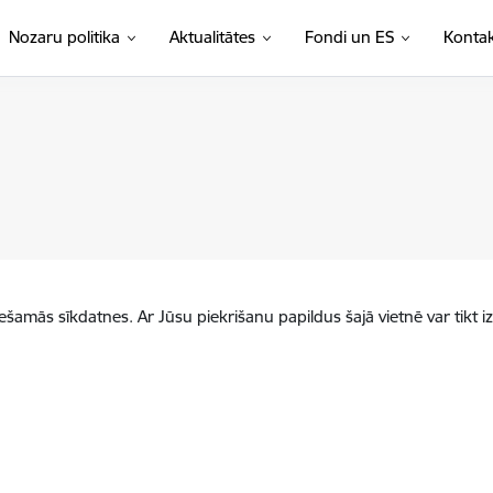
Nozaru politika
Aktualitātes
Fondi un ES
Kontak
iešamās sīkdatnes. Ar Jūsu piekrišanu papildus šajā vietnē var tikt i