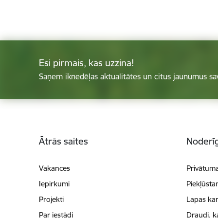
Esi pirmais, kas uzzina!
Saņem iknedēļas aktualitātes un citus jaunumus sa
Kājene
Ātrās saites
Noderīg
Vakances
Privātuma
Iepirkumi
Piekļūsta
Projekti
Lapas kar
Par iestādi
Draudi, k