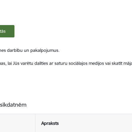
tās
ietnes darbību un pakalpojumus.
, lai Jūs varētu dalīties ar saturu sociālajos medijos vai skatīt mā
 sīkdatnēm
Apraksts