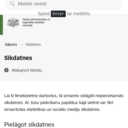
Pāriet uz lapas saturu
Spied
lai meklētu
Enter
Sākums
Sīkdatnes
Sīkdatnes
Atskaņot tekstu
Lai šī tīmekļvietne darbotos, tā izmanto obligāti nepieciešamās
sīkdatnes. Ar Jūsu piekrišanu papildus šajā vietnē var tikt
izmantotas statistikas un sociālo mediju sīkdatnes.
Pielāgot sīkdatnes