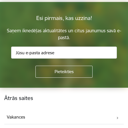
Esi pirmais, kas uzzina!
Saņem iknedēļas aktualitātes un citus jaunumus savā e-
pastā.
Kājene
Ātrās saites
Vakances