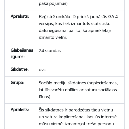
pakalpojumus)
Reģistrē unikālu ID priekš jaunākās GA 4
versijas, kas tiek izmantots statistisko
datu iegūšanai par to, kā apmeklētājs
izmanto vietni.
24 stundas
uvc
Sociālo mediju sīkdatnes (nepieciešamas,
lai Jūs varētu dalīties ar saturu sociālajos
tīklos)
Šīs sīkdatnes ir paredzētas tādu vietņu
un satura koplietošanai, kas jūs interesē
mūsu vietnē, izmantojot trešo personu