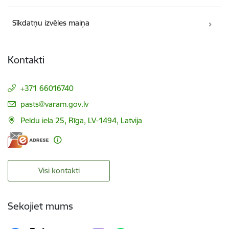
Sīkdatņu izvēles maiņa
Kontakti
+371 66016740
E-pasts:
pasts@varam.gov.lv
Peldu iela 25, Rīga, LV-1494, Latvija
Visi kontakti
Sekojiet mums