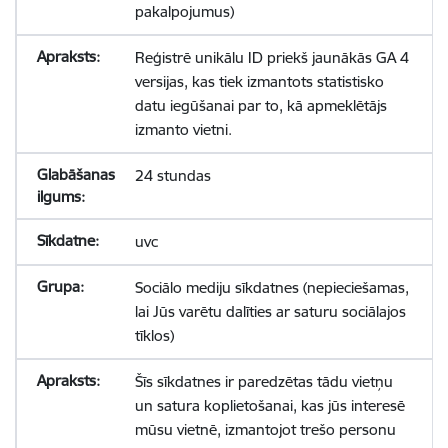
pakalpojumus)
Reģistrē unikālu ID priekš jaunākās GA 4
versijas, kas tiek izmantots statistisko
datu iegūšanai par to, kā apmeklētājs
izmanto vietni.
24 stundas
uvc
Sociālo mediju sīkdatnes (nepieciešamas,
lai Jūs varētu dalīties ar saturu sociālajos
tīklos)
Šīs sīkdatnes ir paredzētas tādu vietņu
un satura koplietošanai, kas jūs interesē
mūsu vietnē, izmantojot trešo personu