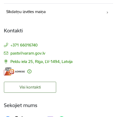
Sīkdatņu izvēles maiņa
Kontakti
+371 66016740
E-pasts:
pasts@varam.gov.lv
Peldu iela 25, Rīga, LV-1494, Latvija
Visi kontakti
Sekojiet mums