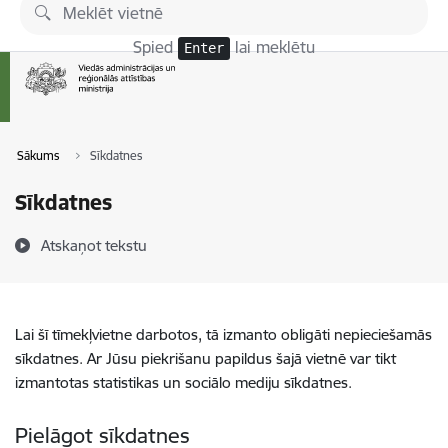
Pāriet uz lapas saturu
Spied
lai meklētu
Enter
Sākums
Sīkdatnes
Sīkdatnes
Atskaņot tekstu
Lai šī tīmekļvietne darbotos, tā izmanto obligāti nepieciešamās
sīkdatnes. Ar Jūsu piekrišanu papildus šajā vietnē var tikt
izmantotas statistikas un sociālo mediju sīkdatnes.
Pielāgot sīkdatnes