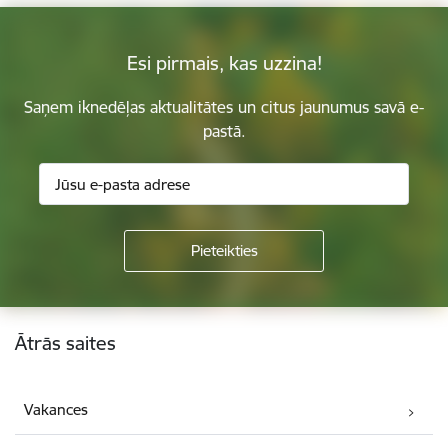
Esi pirmais, kas uzzina!
Saņem iknedēļas aktualitātes un citus jaunumus savā e-
pastā.
Kājene
Ātrās saites
Vakances