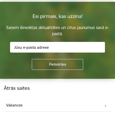
Esi pirmais, kas uzzina!
Saņem iknedēļas aktualitātes un citus jaunumus savā e-
pastā.
Kājene
Ātrās saites
Vakances