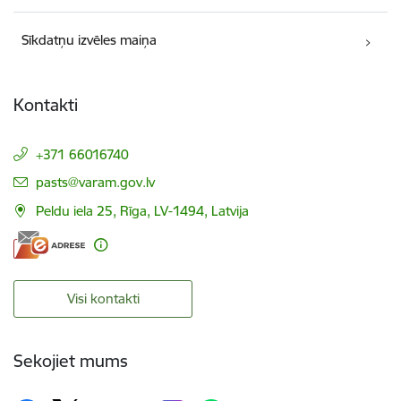
Sīkdatņu izvēles maiņa
Kontakti
+371 66016740
E-pasts:
pasts@varam.gov.lv
Peldu iela 25, Rīga, LV-1494, Latvija
Visi kontakti
Sekojiet mums