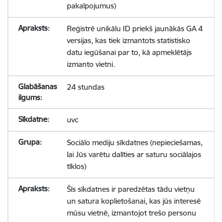
pakalpojumus)
Reģistrē unikālu ID priekš jaunākās GA 4
versijas, kas tiek izmantots statistisko
datu iegūšanai par to, kā apmeklētājs
izmanto vietni.
24 stundas
uvc
Sociālo mediju sīkdatnes (nepieciešamas,
lai Jūs varētu dalīties ar saturu sociālajos
tīklos)
Šīs sīkdatnes ir paredzētas tādu vietņu
un satura koplietošanai, kas jūs interesē
mūsu vietnē, izmantojot trešo personu