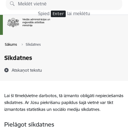
Pāriet uz lapas saturu
Spied
lai meklētu
Enter
Sākums
Sīkdatnes
Sīkdatnes
Atskaņot tekstu
Lai šī tīmekļvietne darbotos, tā izmanto obligāti nepieciešamās
sīkdatnes. Ar Jūsu piekrišanu papildus šajā vietnē var tikt
izmantotas statistikas un sociālo mediju sīkdatnes.
Pielāgot sīkdatnes