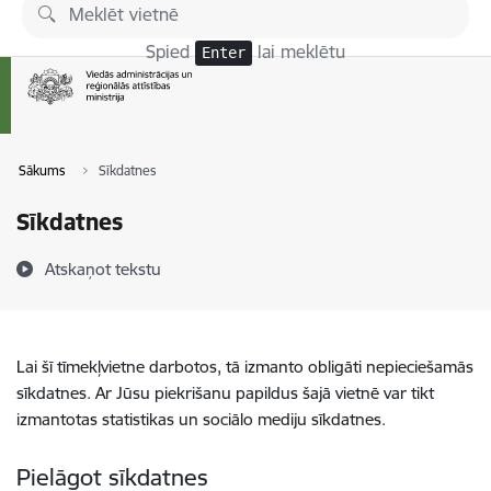
Pāriet uz lapas saturu
Spied
lai meklētu
Enter
Sākums
Sīkdatnes
Sīkdatnes
Atskaņot tekstu
Lai šī tīmekļvietne darbotos, tā izmanto obligāti nepieciešamās
sīkdatnes. Ar Jūsu piekrišanu papildus šajā vietnē var tikt
izmantotas statistikas un sociālo mediju sīkdatnes.
Pielāgot sīkdatnes