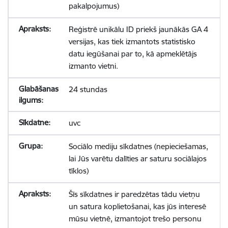
pakalpojumus)
Reģistrē unikālu ID priekš jaunākās GA 4
versijas, kas tiek izmantots statistisko
datu iegūšanai par to, kā apmeklētājs
izmanto vietni.
24 stundas
uvc
Sociālo mediju sīkdatnes (nepieciešamas,
lai Jūs varētu dalīties ar saturu sociālajos
tīklos)
Šīs sīkdatnes ir paredzētas tādu vietņu
un satura koplietošanai, kas jūs interesē
mūsu vietnē, izmantojot trešo personu