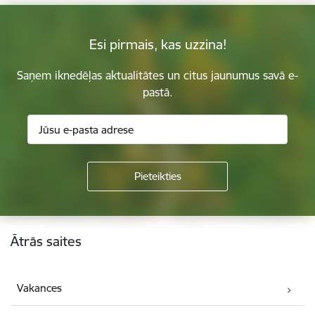
Esi pirmais, kas uzzina!
Saņem iknedēļas aktualitātes un citus jaunumus savā e-
pastā.
Kājene
Ātrās saites
Vakances