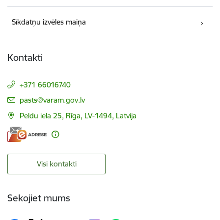
Sīkdatņu izvēles maiņa
Kontakti
+371 66016740
E-pasts:
pasts@varam.gov.lv
Peldu iela 25, Rīga, LV-1494, Latvija
Visi kontakti
Sekojiet mums