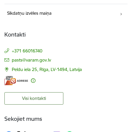
Sīkdatņu izvēles maiņa
Kontakti
+371 66016740
E-pasts:
pasts@varam.gov.lv
Peldu iela 25, Rīga, LV-1494, Latvija
Visi kontakti
Sekojiet mums