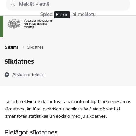
Pāriet uz lapas saturu
Spied
lai meklētu
Enter
Sākums
Sīkdatnes
Sīkdatnes
Atskaņot tekstu
Lai šī tīmekļvietne darbotos, tā izmanto obligāti nepieciešamās
sīkdatnes. Ar Jūsu piekrišanu papildus šajā vietnē var tikt
izmantotas statistikas un sociālo mediju sīkdatnes.
Pielāgot sīkdatnes