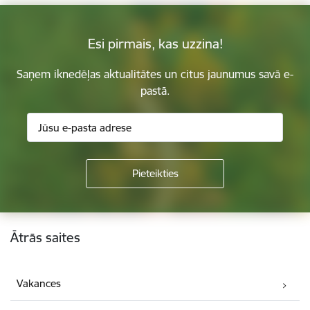
Esi pirmais, kas uzzina!
Saņem iknedēļas aktualitātes un citus jaunumus savā e-
pastā.
Kājene
Ātrās saites
Vakances