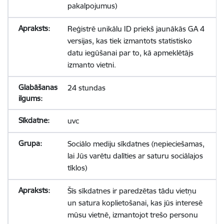
pakalpojumus)
Reģistrē unikālu ID priekš jaunākās GA 4
versijas, kas tiek izmantots statistisko
datu iegūšanai par to, kā apmeklētājs
izmanto vietni.
24 stundas
uvc
Sociālo mediju sīkdatnes (nepieciešamas,
lai Jūs varētu dalīties ar saturu sociālajos
tīklos)
Šīs sīkdatnes ir paredzētas tādu vietņu
un satura koplietošanai, kas jūs interesē
mūsu vietnē, izmantojot trešo personu