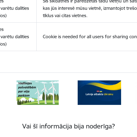
es
Šīs sīkdatnes ir paredzētas tādu vietņu un sat
varētu dalīties
kas jūs interesē mūsu vietnē, izmantojot treš
los)
tīklus vai citas vietnes.
es
varētu dalīties
Cookie is needed for all users for sharing con
los)
Vai šī informācija bija noderīga?