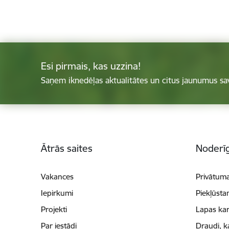
Esi pirmais, kas uzzina!
Saņem iknedēļas aktualitātes un citus jaunumus sa
Kājene
Ātrās saites
Noderīg
Vakances
Privātuma
Iepirkumi
Piekļūsta
Projekti
Lapas kar
Par iestādi
Draudi, k