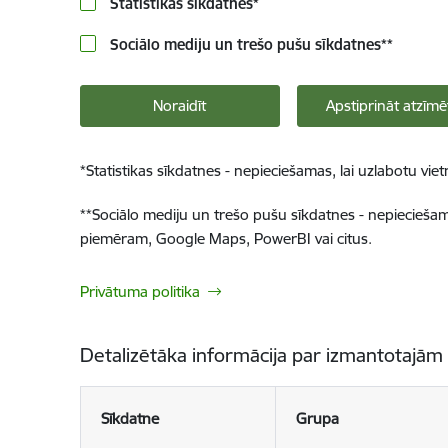
Statistikas sīkdatnes
*
Sociālo mediju un trešo pušu sīkdatnes
**
Noraidīt
Apstiprināt atzīmē
*
Statistikas sīkdatnes - nepieciešamas, lai uzlabotu v
**
Sociālo mediju un trešo pušu sīkdatnes - nepieciešamas
piemēram, Google Maps, PowerBI vai citus.
Privātuma politika
Detalizētāka informācija par izmantotajām
Sīkdatne
Grupa