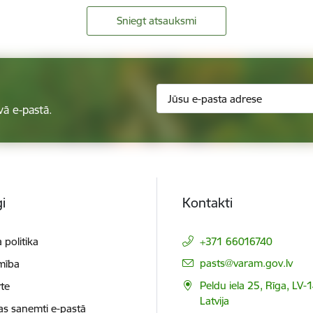
Sniegt atsauksmi
vā e-pastā.
i
Kontakti
 politika
+371 66016740
E-pasts:
pasts@varam.gov.lv
mība
Peldu iela 25, Rīga, LV-
te
Latvija
as saņemti e-pastā