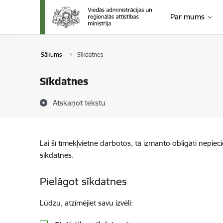
Pāriet uz lapas saturu
Par mums
Sākums
Sīkdatnes
Sīkdatnes
Atskaņot tekstu
Lai šī tīmekļvietne darbotos, tā izmanto obligāti nepiec
sīkdatnes.
Pielāgot sīkdatnes
Lūdzu, atzīmējiet savu izvēli: