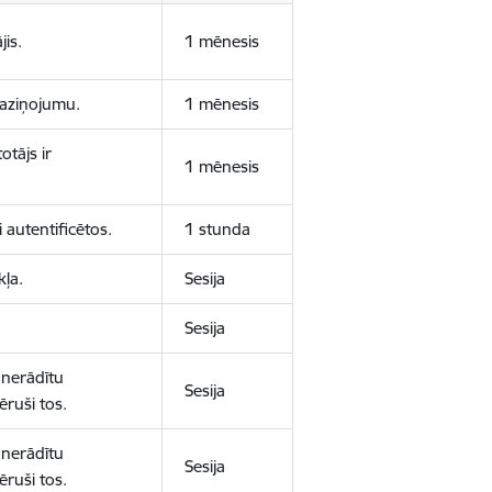
jis.
1 mēnesis
 paziņojumu.
1 mēnesis
otājs ir
1 mēnesis
 autentificētos.
1 stunda
kļa.
Sesija
Sesija
 nerādītu
Sesija
ēruši tos.
 nerādītu
Sesija
ēruši tos.