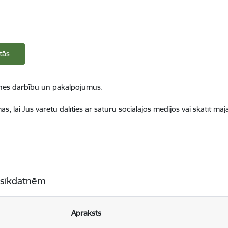
tās
ietnes darbību un pakalpojumus.
, lai Jūs varētu dalīties ar saturu sociālajos medijos vai skatīt mā
 sīkdatnēm
Apraksts