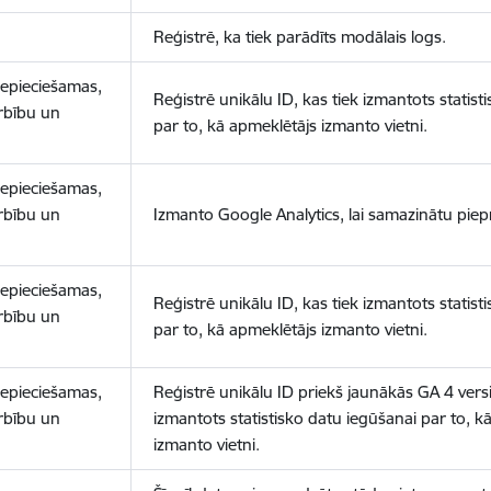
Reģistrē, ka tiek parādīts modālais logs.
nepieciešamas,
Reģistrē unikālu ID, kas tiek izmantots statist
arbību un
par to, kā apmeklētājs izmanto vietni.
nepieciešamas,
arbību un
Izmanto Google Analytics, lai samazinātu piep
nepieciešamas,
Reģistrē unikālu ID, kas tiek izmantots statist
arbību un
par to, kā apmeklētājs izmanto vietni.
nepieciešamas,
Reģistrē unikālu ID priekš jaunākās GA 4 versij
arbību un
izmantots statistisko datu iegūšanai par to, k
izmanto vietni.