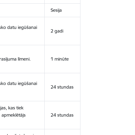
Sesija
isko datu iegūšanai
2 gadi
rasījuma līmeni.
1 minūte
isko datu iegūšanai
24 stundas
as, kas tiek
ā apmeklētājs
24 stundas