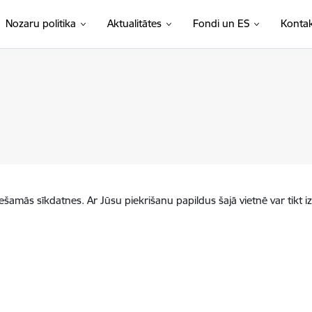
Nozaru politika
Aktualitātes
Fondi un ES
Kontak
iešamās sīkdatnes. Ar Jūsu piekrišanu papildus šajā vietnē var tikt i