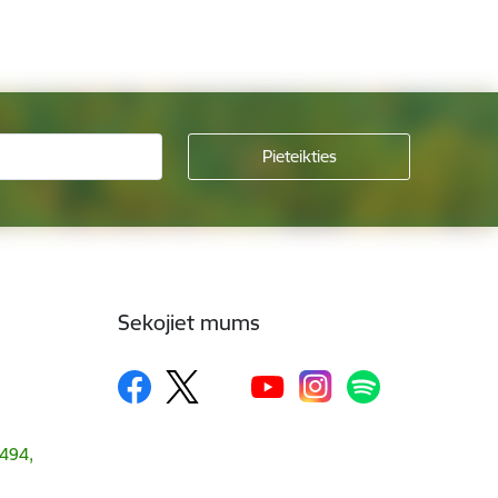
Sekojiet mums
1494,