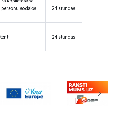
ura koplietošanai,
o personu sociālos
24 stundas
tent
24 stundas