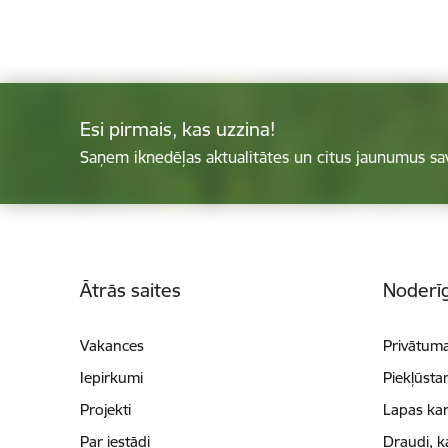
Esi pirmais, kas uzzina!
Saņem iknedēļas aktualitātes un citus jaunumus sa
Kājene
Ātrās saites
Noderīg
Vakances
Privātuma
Iepirkumi
Piekļūsta
Projekti
Lapas kar
Par iestādi
Draudi, k