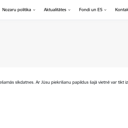
Nozaru politika
Aktualitātes
Fondi un ES
Kontak
iešamās sīkdatnes. Ar Jūsu piekrišanu papildus šajā vietnē var tikt i