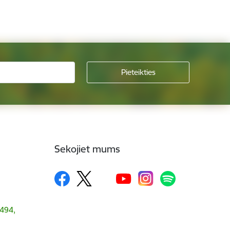
Sekojiet mums
1494,