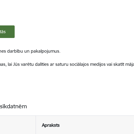
tās
ietnes darbību un pakalpojumus.
, lai Jūs varētu dalīties ar saturu sociālajos medijos vai skatīt mā
 sīkdatnēm
Apraksts