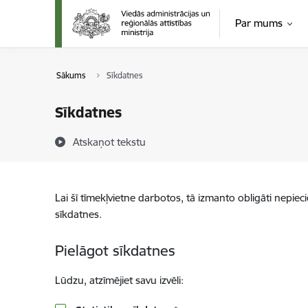
Pāriet uz lapas saturu
Par mums
Sākums
Sīkdatnes
Sīkdatnes
Atskaņot tekstu
Lai šī tīmekļvietne darbotos, tā izmanto obligāti nepiec
sīkdatnes.
Pielāgot sīkdatnes
Lūdzu, atzīmējiet savu izvēli: