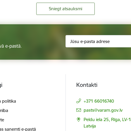
Sniegt atsauksmi
vā e-pastā.
i
Kontakti
 politika
+371 66016740
E-pasts:
pasts@varam.gov.lv
mība
Peldu iela 25, Rīga, LV-
te
Latvija
as saņemti e-pastā