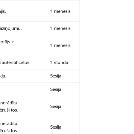
jis.
1 mēnesis
 paziņojumu.
1 mēnesis
otājs ir
1 mēnesis
 autentificētos.
1 stunda
kļa.
Sesija
Sesija
 nerādītu
Sesija
ēruši tos.
 nerādītu
Sesija
ēruši tos.