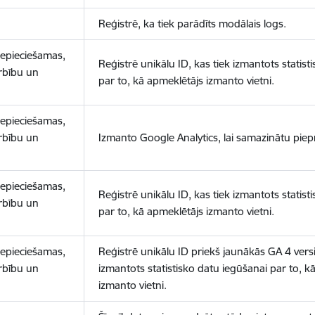
Reģistrē, ka tiek parādīts modālais logs.
nepieciešamas,
Reģistrē unikālu ID, kas tiek izmantots statist
arbību un
par to, kā apmeklētājs izmanto vietni.
nepieciešamas,
arbību un
Izmanto Google Analytics, lai samazinātu piep
nepieciešamas,
Reģistrē unikālu ID, kas tiek izmantots statist
arbību un
par to, kā apmeklētājs izmanto vietni.
nepieciešamas,
Reģistrē unikālu ID priekš jaunākās GA 4 versij
arbību un
izmantots statistisko datu iegūšanai par to, k
izmanto vietni.