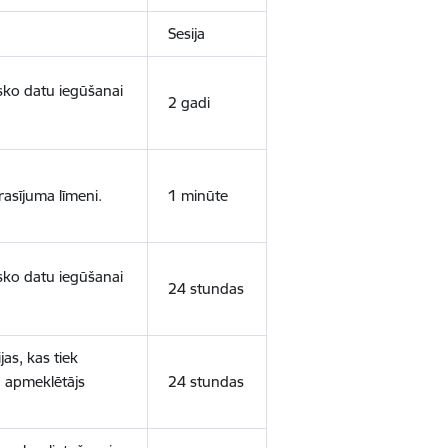
Sesija
isko datu iegūšanai
2 gadi
rasījuma līmeni.
1 minūte
isko datu iegūšanai
24 stundas
as, kas tiek
ā apmeklētājs
24 stundas