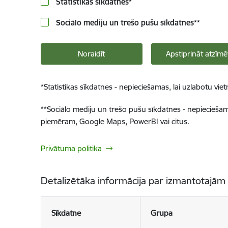
Statistikas sīkdatnes
*
Sociālo mediju un trešo pušu sīkdatnes
**
Noraidīt
Apstiprināt atzīmē
*
Statistikas sīkdatnes - nepieciešamas, lai uzlabotu v
**
Sociālo mediju un trešo pušu sīkdatnes - nepieciešamas
piemēram, Google Maps, PowerBI vai citus.
Privātuma politika
Detalizētāka informācija par izmantotajām
Sīkdatne
Grupa