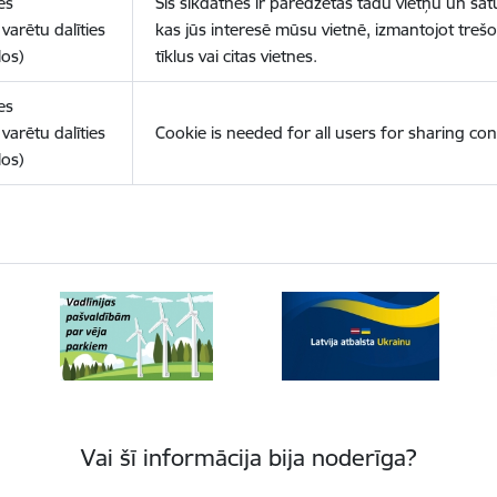
es
Šīs sīkdatnes ir paredzētas tādu vietņu un sat
varētu dalīties
kas jūs interesē mūsu vietnē, izmantojot treš
los)
tīklus vai citas vietnes.
es
varētu dalīties
Cookie is needed for all users for sharing con
los)
Vai šī informācija bija noderīga?