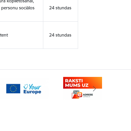
ura koplietošanai,
o personu sociālos
24 stundas
tent
24 stundas