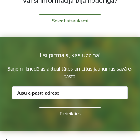
Vai šī informācija bija noderīga?
Sniegt atsauksmi
Esi pirmais, kas uzzina!
Saņem iknedēļas aktualitātes un citus jaunumus savā e-
pastā.
Kājene