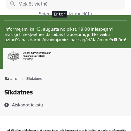
Pāriet uz lapas saturu
Izmaiņas
Spied
lai meklētu
Enter
Informējam, ka 13. augustā no plkst. 19.00 ir iespējami
īslaicīgi tīmekļvietnes darbības traucējumi, jo tiks veikti
uzturēšanas darbi. Atvainojamies par sagādātajām neērtībām!
Sākums
Sīkdatnes
Sīkdatnes
Atskaņot tekstu
Lai šī tīmekļvietne darbotos, tā izmanto obligāti nepieciešamās