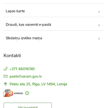
Lapas karte
Draudi, kas saņemti e-pastā
Sīkdatņu izvēles maiņa
Kontakti
+371 66016740
E-pasts:
pasts@varam.gov.lv
Peldu iela 25, Rīga, LV-1494, Latvija
Visi kontakti