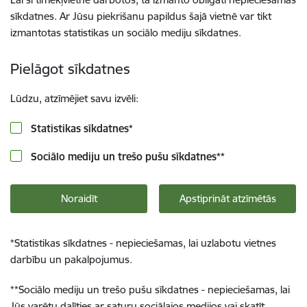
sīkdatnes. Ar Jūsu piekrišanu papildus šajā vietnē var tikt
izmantotas statistikas un sociālo mediju sīkdatnes.
Pielāgot sīkdatnes
Lūdzu, atzīmējiet savu izvēli:
Statistikas sīkdatnes
*
Sociālo mediju un trešo pušu sīkdatnes
**
Noraidīt
Apstiprināt atzīmētās
*
Statistikas sīkdatnes - nepieciešamas, lai uzlabotu vietnes
darbību un pakalpojumus.
**
Sociālo mediju un trešo pušu sīkdatnes - nepieciešamas, lai
Jūs varētu dalīties ar saturu sociālajos medijos vai skatīt