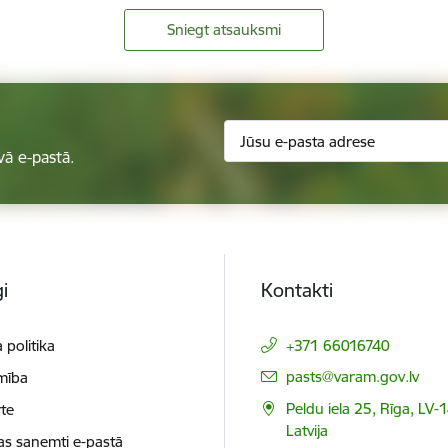
Sniegt atsauksmi
vā e-pastā.
i
Kontakti
 politika
+371 66016740
E-pasts:
pasts@varam.gov.lv
mība
Peldu iela 25, Rīga, LV-
te
Latvija
as saņemti e-pastā