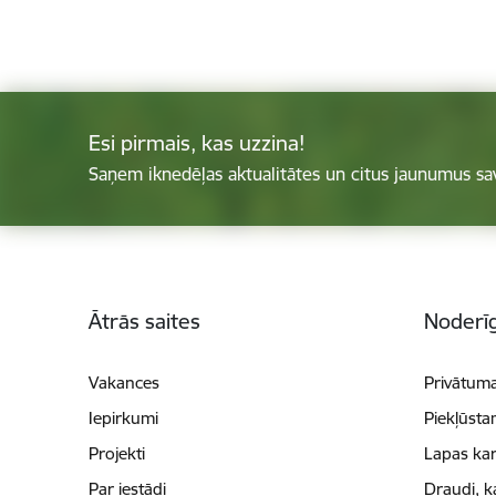
Esi pirmais, kas uzzina!
Saņem iknedēļas aktualitātes un citus jaunumus sa
Kājene
Ātrās saites
Noderīg
Vakances
Privātuma
Iepirkumi
Piekļūsta
Projekti
Lapas kar
Par iestādi
Draudi, k