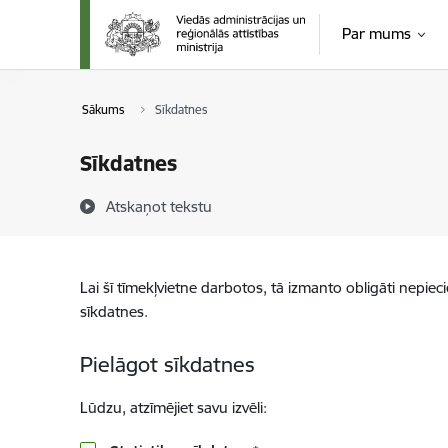
Pāriet uz lapas saturu
Par mums
Sākums
Sīkdatnes
Sīkdatnes
Atskaņot tekstu
Lai šī tīmekļvietne darbotos, tā izmanto obligāti nepiec
sīkdatnes.
Pielāgot sīkdatnes
Lūdzu, atzīmējiet savu izvēli: