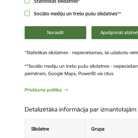
Statistikas sīkdatnes
*
Sociālo mediju un trešo pušu sīkdatnes
**
Noraidīt
Apstiprināt atzīmē
*
Statistikas sīkdatnes - nepieciešamas, lai uzlabotu v
**
Sociālo mediju un trešo pušu sīkdatnes - nepieciešamas
piemēram, Google Maps, PowerBI vai citus.
Privātuma politika
Detalizētāka informācija par izmantotajām
Sīkdatne
Grupa