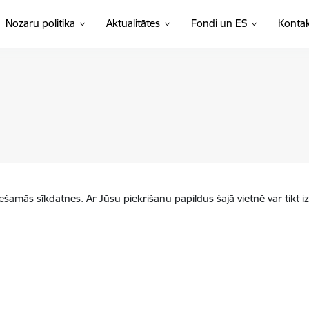
Nozaru politika
Aktualitātes
Fondi un ES
Kontak
iešamās sīkdatnes. Ar Jūsu piekrišanu papildus šajā vietnē var tikt i