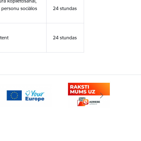
ura koplietošanai,
o personu sociālos
24 stundas
tent
24 stundas