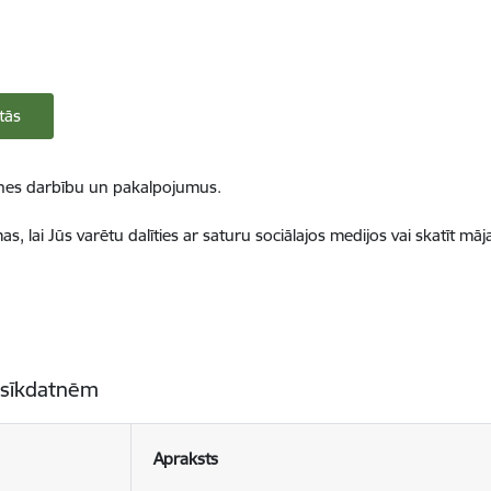
tās
ietnes darbību un pakalpojumus.
, lai Jūs varētu dalīties ar saturu sociālajos medijos vai skatīt mā
 sīkdatnēm
Apraksts