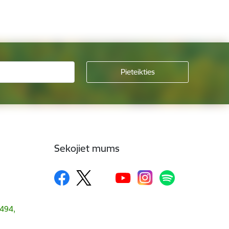
Sekojiet mums
1494,