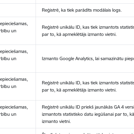
Reģistrē, ka tiek parādīts modālais logs.
nepieciešamas,
Reģistrē unikālu ID, kas tiek izmantots statist
arbību un
par to, kā apmeklētājs izmanto vietni.
nepieciešamas,
arbību un
Izmanto Google Analytics, lai samazinātu piep
nepieciešamas,
Reģistrē unikālu ID, kas tiek izmantots statist
arbību un
par to, kā apmeklētājs izmanto vietni.
nepieciešamas,
Reģistrē unikālu ID priekš jaunākās GA 4 versij
arbību un
izmantots statistisko datu iegūšanai par to, k
izmanto vietni.