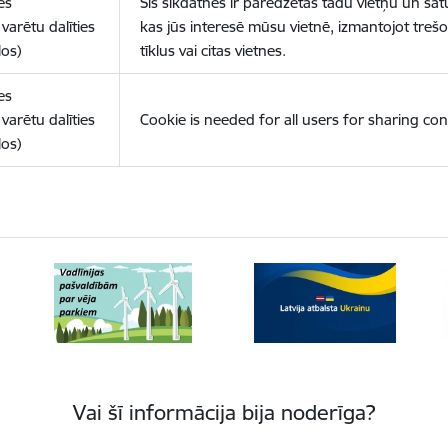
es
Šīs sīkdatnes ir paredzētas tādu vietņu un sat
varētu dalīties
kas jūs interesē mūsu vietnē, izmantojot treš
los)
tīklus vai citas vietnes.
es
varētu dalīties
Cookie is needed for all users for sharing con
los)
Vai šī informācija bija noderīga?