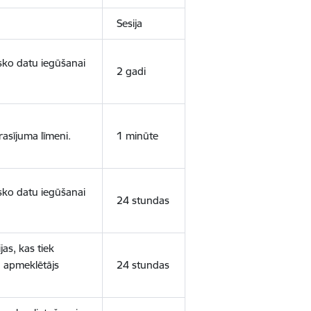
Sesija
isko datu iegūšanai
2 gadi
rasījuma līmeni.
1 minūte
isko datu iegūšanai
24 stundas
as, kas tiek
ā apmeklētājs
24 stundas