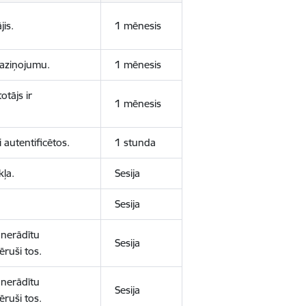
jis.
1 mēnesis
 paziņojumu.
1 mēnesis
otājs ir
1 mēnesis
 autentificētos.
1 stunda
kļa.
Sesija
Sesija
 nerādītu
Sesija
ēruši tos.
 nerādītu
Sesija
ēruši tos.