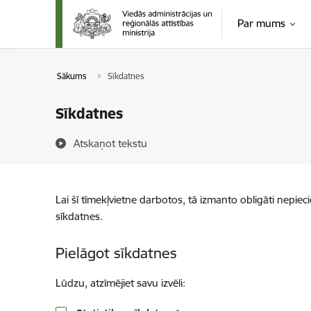
Pāriet uz lapas saturu
Par mums
Sākums
Sīkdatnes
Sīkdatnes
Atskaņot tekstu
Lai šī tīmekļvietne darbotos, tā izmanto obligāti nepiec
sīkdatnes.
Pielāgot sīkdatnes
Lūdzu, atzīmējiet savu izvēli: