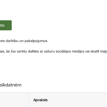
tās
ietnes darbību un pakalpojumus.
, lai Jūs varētu dalīties ar saturu sociālajos medijos vai skatīt mā
 sīkdatnēm
Apraksts