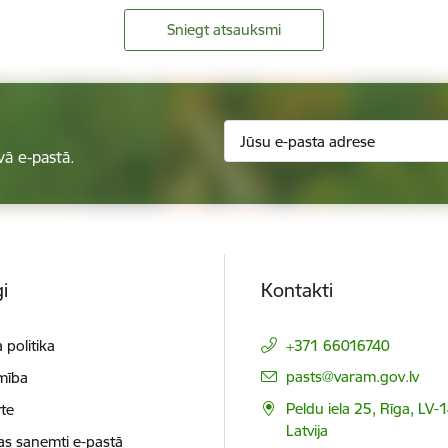
Sniegt atsauksmi
vā e-pastā.
i
Kontakti
 politika
+371 66016740
E-pasts:
pasts@varam.gov.lv
mība
Peldu iela 25, Rīga, LV-
te
Latvija
as saņemti e-pastā