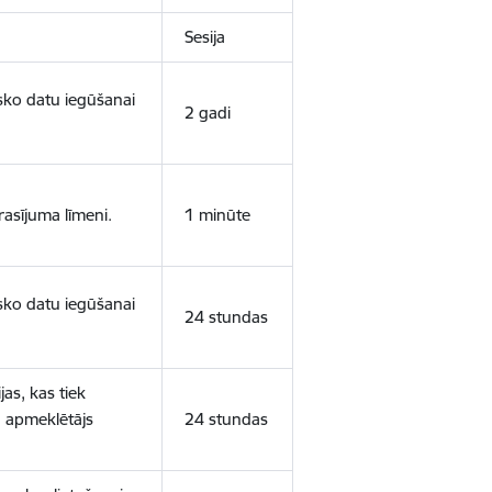
Sesija
isko datu iegūšanai
2 gadi
rasījuma līmeni.
1 minūte
isko datu iegūšanai
24 stundas
as, kas tiek
ā apmeklētājs
24 stundas