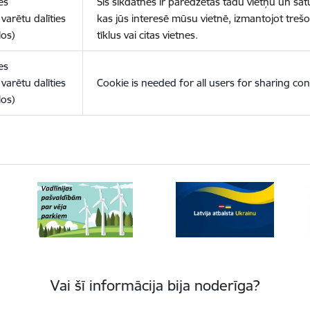
es
Šīs sīkdatnes ir paredzētas tādu vietņu un sat
varētu dalīties
kas jūs interesē mūsu vietnē, izmantojot treš
los)
tīklus vai citas vietnes.
es
varētu dalīties
Cookie is needed for all users for sharing con
los)
Vai šī informācija bija noderīga?