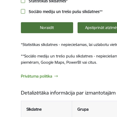
Statistikas sīkdatnes
*
Sociālo mediju un trešo pušu sīkdatnes
**
Noraidīt
Apstiprināt atzīmē
*
Statistikas sīkdatnes - nepieciešamas, lai uzlabotu v
**
Sociālo mediju un trešo pušu sīkdatnes - nepieciešamas
piemēram, Google Maps, PowerBI vai citus.
Privātuma politika
Detalizētāka informācija par izmantotajām
Sīkdatne
Grupa