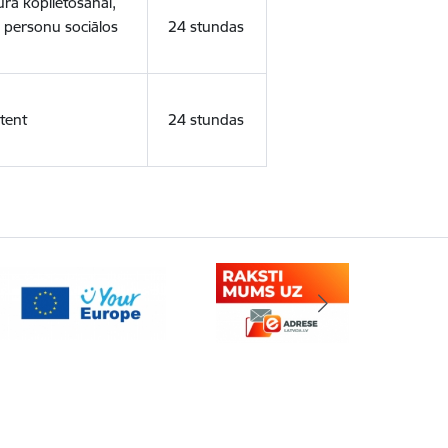
ura koplietošanai,
o personu sociālos
24 stundas
tent
24 stundas