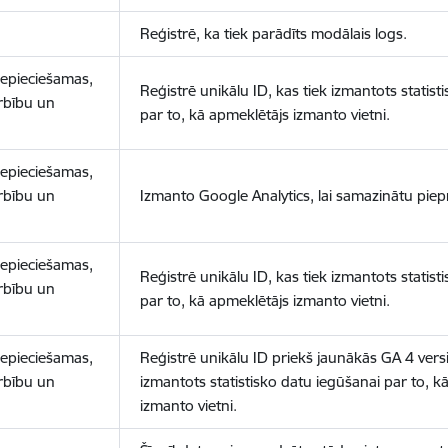
Reģistrē, ka tiek parādīts modālais logs.
nepieciešamas,
Reģistrē unikālu ID, kas tiek izmantots statist
arbību un
par to, kā apmeklētājs izmanto vietni.
nepieciešamas,
arbību un
Izmanto Google Analytics, lai samazinātu piep
nepieciešamas,
Reģistrē unikālu ID, kas tiek izmantots statist
arbību un
par to, kā apmeklētājs izmanto vietni.
nepieciešamas,
Reģistrē unikālu ID priekš jaunākās GA 4 versij
arbību un
izmantots statistisko datu iegūšanai par to, k
izmanto vietni.