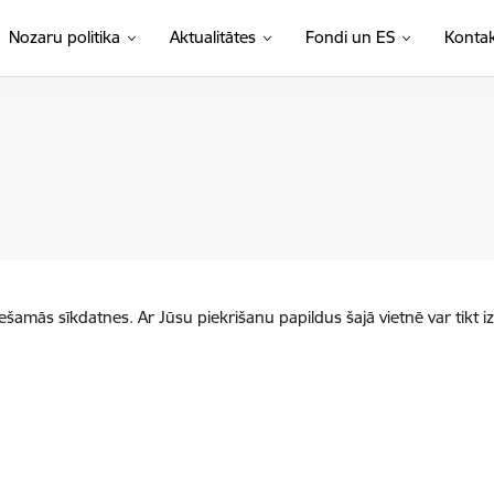
Nozaru politika
Aktualitātes
Fondi un ES
Kontak
iešamās sīkdatnes. Ar Jūsu piekrišanu papildus šajā vietnē var tikt i