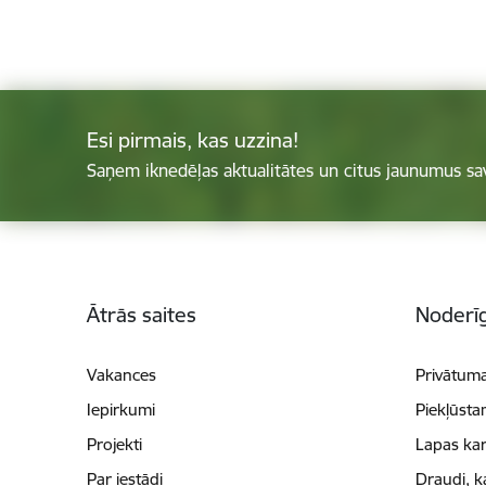
Esi pirmais, kas uzzina!
Saņem iknedēļas aktualitātes un citus jaunumus sa
Kājene
Ātrās saites
Noderīg
Vakances
Privātuma
Iepirkumi
Piekļūsta
Projekti
Lapas kar
Par iestādi
Draudi, k