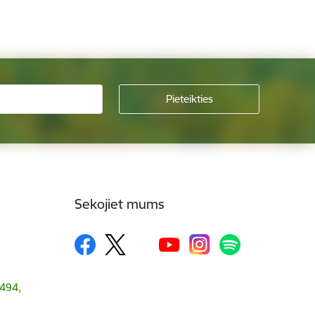
Sekojiet mums
1494,