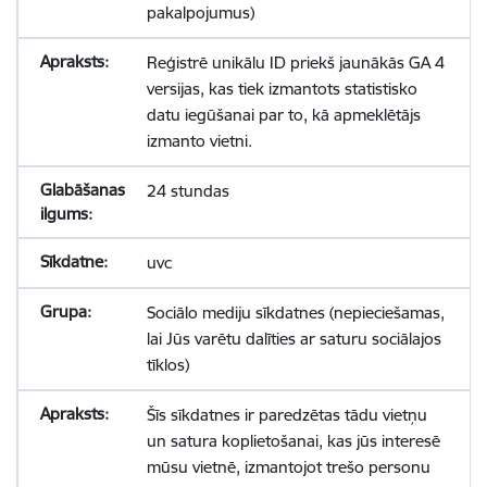
pakalpojumus)
Reģistrē unikālu ID priekš jaunākās GA 4
versijas, kas tiek izmantots statistisko
datu iegūšanai par to, kā apmeklētājs
izmanto vietni.
24 stundas
uvc
Sociālo mediju sīkdatnes (nepieciešamas,
lai Jūs varētu dalīties ar saturu sociālajos
tīklos)
Šīs sīkdatnes ir paredzētas tādu vietņu
un satura koplietošanai, kas jūs interesē
mūsu vietnē, izmantojot trešo personu