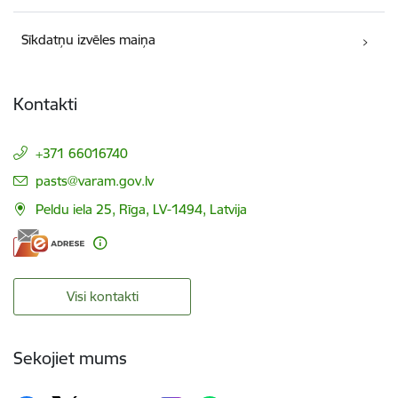
Sīkdatņu izvēles maiņa
Kontakti
+371 66016740
E-pasts:
pasts@varam.gov.lv
Peldu iela 25, Rīga, LV-1494, Latvija
Visi kontakti
Sekojiet mums