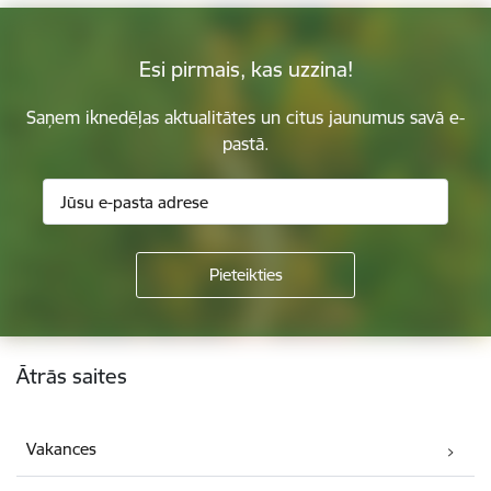
Esi pirmais, kas uzzina!
Saņem iknedēļas aktualitātes un citus jaunumus savā e-
pastā.
Kājene
Ātrās saites
Vakances