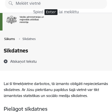
Pāriet uz lapas saturu
Spied
lai meklētu
Enter
Sākums
Sīkdatnes
Sīkdatnes
Atskaņot tekstu
Lai šī tīmekļvietne darbotos, tā izmanto obligāti nepieciešamās
sīkdatnes. Ar Jūsu piekrišanu papildus šajā vietnē var tikt
izmantotas statistikas un sociālo mediju sīkdatnes.
Pielāgot sīkdatnes