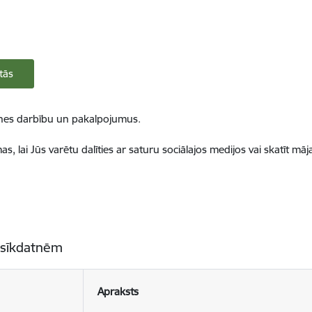
tās
ietnes darbību un pakalpojumus.
, lai Jūs varētu dalīties ar saturu sociālajos medijos vai skatīt mā
 sīkdatnēm
Apraksts