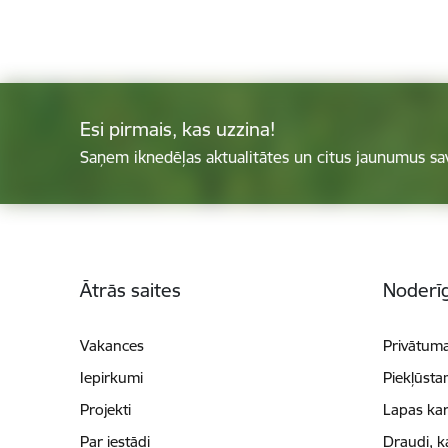
Esi pirmais, kas uzzina!
Saņem iknedēļas aktualitātes un citus jaunumus sa
Kājene
Ātrās saites
Noderīg
Vakances
Privātuma
Iepirkumi
Piekļūsta
Projekti
Lapas kar
Par iestādi
Draudi, k