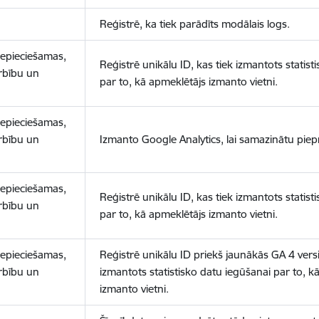
Reģistrē, ka tiek parādīts modālais logs.
nepieciešamas,
Reģistrē unikālu ID, kas tiek izmantots statist
arbību un
par to, kā apmeklētājs izmanto vietni.
nepieciešamas,
arbību un
Izmanto Google Analytics, lai samazinātu piep
nepieciešamas,
Reģistrē unikālu ID, kas tiek izmantots statist
arbību un
par to, kā apmeklētājs izmanto vietni.
nepieciešamas,
Reģistrē unikālu ID priekš jaunākās GA 4 versij
arbību un
izmantots statistisko datu iegūšanai par to, k
izmanto vietni.