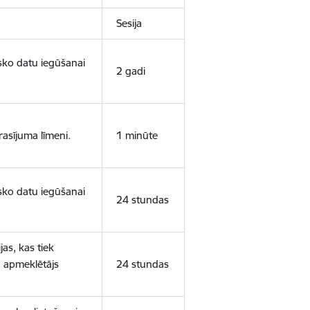
Sesija
isko datu iegūšanai
2 gadi
rasījuma līmeni.
1 minūte
isko datu iegūšanai
24 stundas
as, kas tiek
ā apmeklētājs
24 stundas