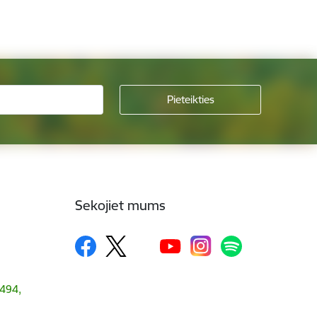
Sekojiet mums
1494,