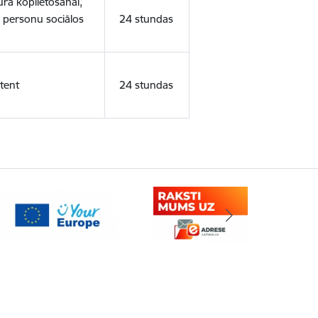
ura koplietošanai,
o personu sociālos
24 stundas
tent
24 stundas