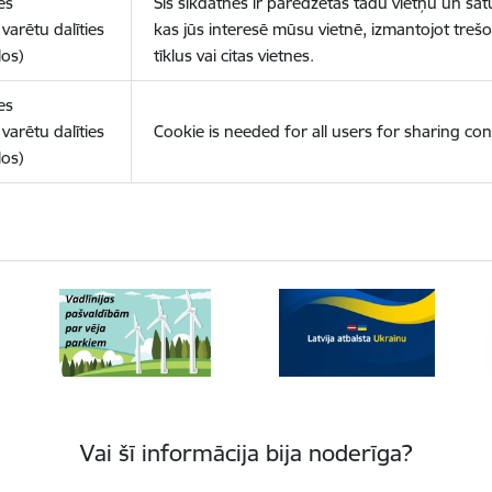
es
Šīs sīkdatnes ir paredzētas tādu vietņu un sat
varētu dalīties
kas jūs interesē mūsu vietnē, izmantojot treš
los)
tīklus vai citas vietnes.
es
varētu dalīties
Cookie is needed for all users for sharing con
los)
Vai šī informācija bija noderīga?