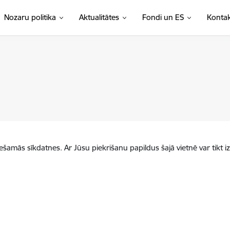
Nozaru politika
Aktualitātes
Fondi un ES
Kontak
iešamās sīkdatnes. Ar Jūsu piekrišanu papildus šajā vietnē var tikt i