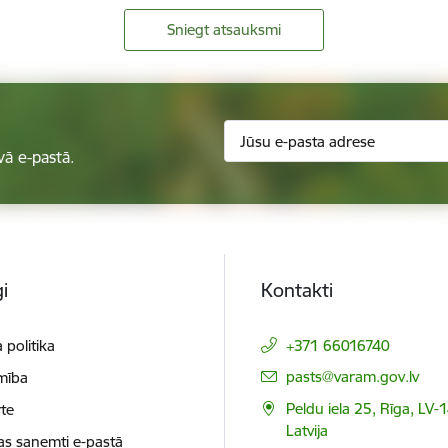
Sniegt atsauksmi
vā e-pastā.
i
Kontakti
 politika
+371 66016740
E-pasts:
pasts@varam.gov.lv
mība
Peldu iela 25, Rīga, LV-
te
Latvija
as saņemti e-pastā