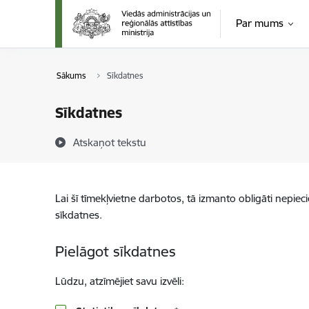
Pāriet uz lapas saturu
Par mums
Sākums
Sīkdatnes
Sīkdatnes
Atskaņot tekstu
Lai šī tīmekļvietne darbotos, tā izmanto obligāti nepiec
sīkdatnes.
Pielāgot sīkdatnes
Lūdzu, atzīmējiet savu izvēli: