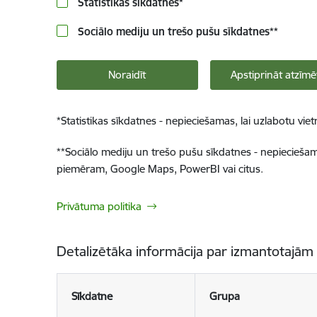
Statistikas sīkdatnes
*
Sociālo mediju un trešo pušu sīkdatnes
**
Noraidīt
Apstiprināt atzīmē
*
Statistikas sīkdatnes - nepieciešamas, lai uzlabotu v
**
Sociālo mediju un trešo pušu sīkdatnes - nepieciešamas
piemēram, Google Maps, PowerBI vai citus.
Privātuma politika
Detalizētāka informācija par izmantotajām
Sīkdatne
Grupa