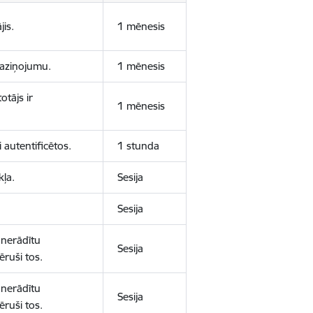
jis.
1 mēnesis
 paziņojumu.
1 mēnesis
otājs ir
1 mēnesis
 autentificētos.
1 stunda
kļa.
Sesija
Sesija
 nerādītu
Sesija
ēruši tos.
 nerādītu
Sesija
ēruši tos.