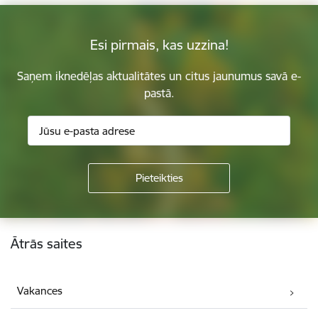
Esi pirmais, kas uzzina!
Saņem iknedēļas aktualitātes un citus jaunumus savā e-
pastā.
Kājene
Ātrās saites
Vakances