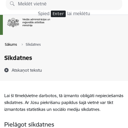
Pāriet uz lapas saturu
Spied
lai meklētu
Enter
Sākums
Sīkdatnes
Sīkdatnes
Atskaņot tekstu
Lai šī tīmekļvietne darbotos, tā izmanto obligāti nepieciešamās
sīkdatnes. Ar Jūsu piekrišanu papildus šajā vietnē var tikt
izmantotas statistikas un sociālo mediju sīkdatnes.
Pielāgot sīkdatnes