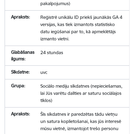
pakalpojumus)
Reģistrē unikālu ID priekš jaunākās GA 4
versijas, kas tiek izmantots statistisko
datu iegūšanai par to, kā apmeklētājs
izmanto vietni.
24 stundas
uvc
Sociālo mediju sīkdatnes (nepieciešamas,
lai Jūs varētu dalīties ar saturu sociālajos
tīklos)
Šīs sīkdatnes ir paredzētas tādu vietņu
un satura koplietošanai, kas jūs interesē
mūsu vietnē, izmantojot trešo personu