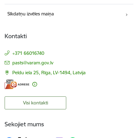
Sīkdatņu izvēles maiņa
Kontakti
+371 66016740
E-pasts:
pasts@varam.gov.lv
Peldu iela 25, Rīga, LV-1494, Latvija
Visi kontakti
Sekojiet mums