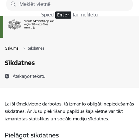
Pāriet uz lapas saturu
Spied
lai meklētu
Enter
Sākums
Sīkdatnes
Sīkdatnes
Atskaņot tekstu
Lai šī tīmekļvietne darbotos, tā izmanto obligāti nepieciešamās
sīkdatnes. Ar Jūsu piekrišanu papildus šajā vietnē var tikt
izmantotas statistikas un sociālo mediju sīkdatnes.
Pielāgot sīkdatnes