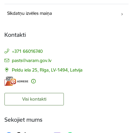
Sīkdatņu izvēles maiņa
Kontakti
+371 66016740
E-pasts:
pasts@varam.gov.lv
Peldu iela 25, Rīga, LV-1494, Latvija
Visi kontakti
Sekojiet mums