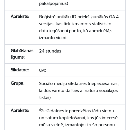
pakalpojumus)
Reģistrē unikālu ID priekš jaunākās GA 4
versijas, kas tiek izmantots statistisko
datu iegūšanai par to, kā apmeklētājs
izmanto vietni.
24 stundas
uvc
Sociālo mediju sīkdatnes (nepieciešamas,
lai Jūs varētu dalīties ar saturu sociālajos
tīklos)
Šīs sīkdatnes ir paredzētas tādu vietņu
un satura koplietošanai, kas jūs interesē
mūsu vietnē, izmantojot trešo personu