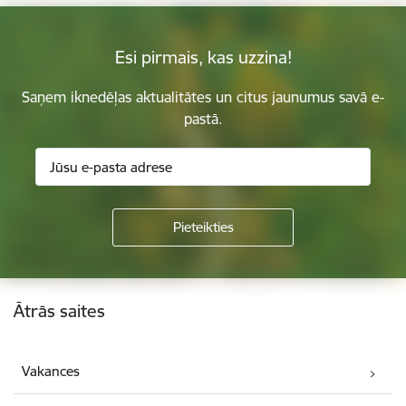
Esi pirmais, kas uzzina!
Saņem iknedēļas aktualitātes un citus jaunumus savā e-
pastā.
Kājene
Ātrās saites
Vakances