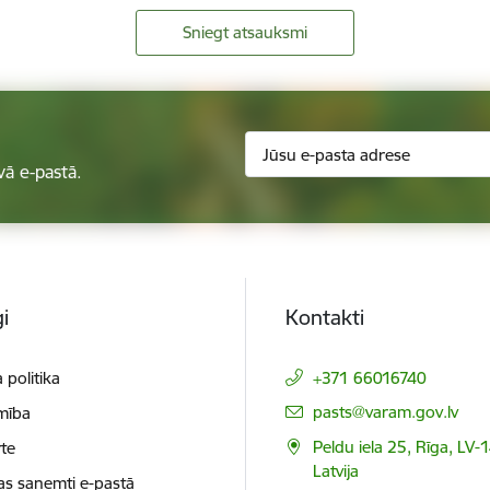
Sniegt atsauksmi
vā e-pastā.
i
Kontakti
 politika
+371 66016740
E-pasts:
pasts@varam.gov.lv
mība
Peldu iela 25, Rīga, LV-
te
Latvija
as saņemti e-pastā