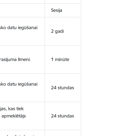
Sesija
isko datu iegūšanai
2 gadi
rasījuma līmeni.
1 minūte
isko datu iegūšanai
24 stundas
as, kas tiek
ā apmeklētājs
24 stundas