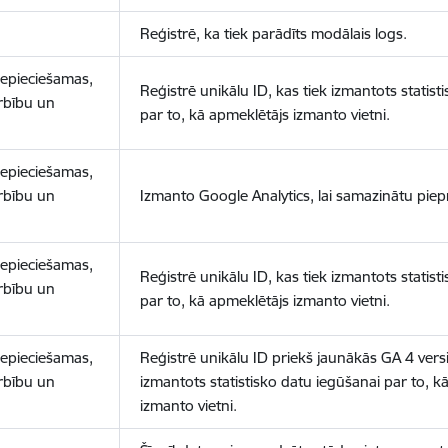
Reģistrē, ka tiek parādīts modālais logs.
nepieciešamas,
Reģistrē unikālu ID, kas tiek izmantots statist
arbību un
par to, kā apmeklētājs izmanto vietni.
nepieciešamas,
arbību un
Izmanto Google Analytics, lai samazinātu piep
nepieciešamas,
Reģistrē unikālu ID, kas tiek izmantots statist
arbību un
par to, kā apmeklētājs izmanto vietni.
nepieciešamas,
Reģistrē unikālu ID priekš jaunākās GA 4 versij
arbību un
izmantots statistisko datu iegūšanai par to, k
izmanto vietni.