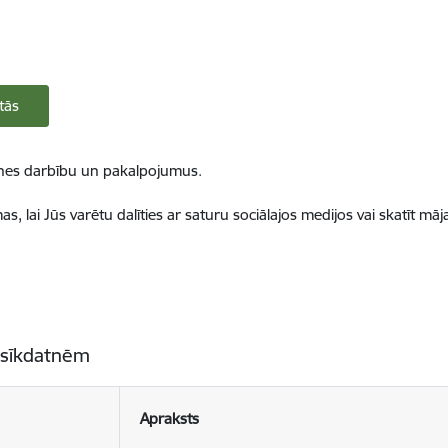
tās
ietnes darbību un pakalpojumus.
, lai Jūs varētu dalīties ar saturu sociālajos medijos vai skatīt mā
 sīkdatnēm
Apraksts