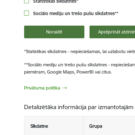
Statistikas sīkdatnes
*
Sociālo mediju un trešo pušu sīkdatnes
**
Noraidīt
Apstiprināt atzīmē
*
Statistikas sīkdatnes - nepieciešamas, lai uzlabotu v
**
Sociālo mediju un trešo pušu sīkdatnes - nepieciešamas
piemēram, Google Maps, PowerBI vai citus.
Privātuma politika
Detalizētāka informācija par izmantotajām
Sīkdatne
Grupa