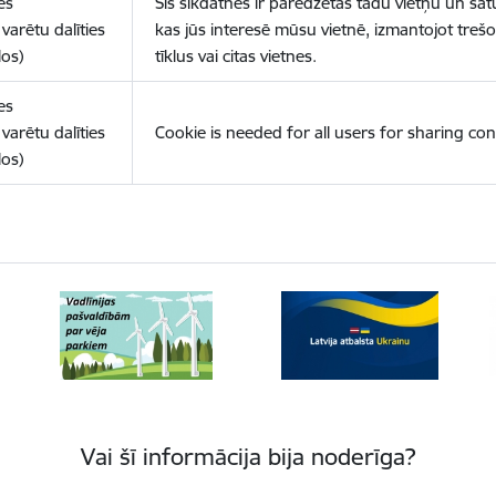
es
Šīs sīkdatnes ir paredzētas tādu vietņu un sat
varētu dalīties
kas jūs interesē mūsu vietnē, izmantojot treš
los)
tīklus vai citas vietnes.
es
varētu dalīties
Cookie is needed for all users for sharing con
los)
Vai šī informācija bija noderīga?