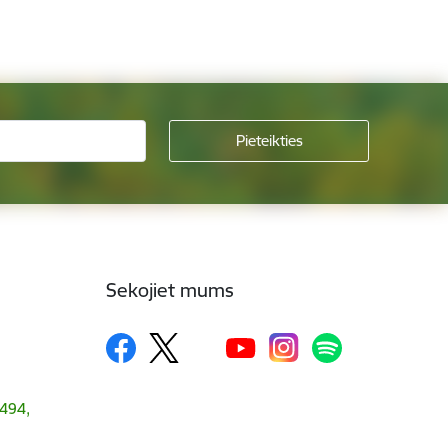
Sekojiet mums
1494,