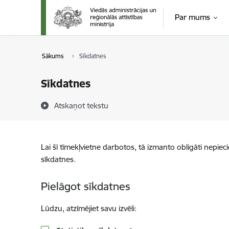
Pāriet uz lapas saturu
Par mums
Sākums
Sīkdatnes
Sīkdatnes
Atskaņot tekstu
Lai šī tīmekļvietne darbotos, tā izmanto obligāti nepiec
sīkdatnes.
Pielāgot sīkdatnes
Lūdzu, atzīmējiet savu izvēli: