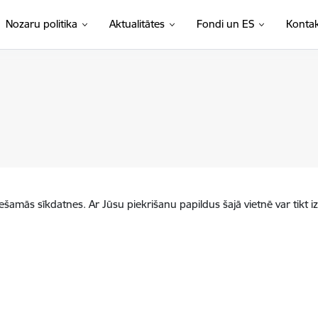
Nozaru politika
Aktualitātes
Fondi un ES
Kontak
iešamās sīkdatnes. Ar Jūsu piekrišanu papildus šajā vietnē var tikt i