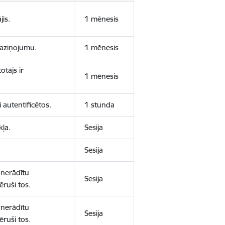
jis.
1 mēnesis
 paziņojumu.
1 mēnesis
otājs ir
1 mēnesis
 autentificētos.
1 stunda
kļa.
Sesija
Sesija
 nerādītu
Sesija
ēruši tos.
 nerādītu
Sesija
ēruši tos.