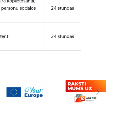
ura koplietošanai,
o personu sociālos
24 stundas
tent
24 stundas