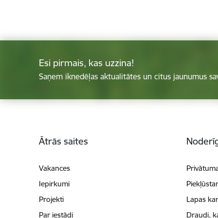
Esi pirmais, kas uzzina!
Saņem iknedēļas aktualitātes un citus jaunumus sa
Kājene
Ātrās saites
Noderīg
Vakances
Privātuma
Iepirkumi
Piekļūsta
Projekti
Lapas kar
Par iestādi
Draudi, k