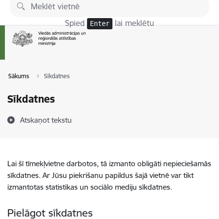
Pāriet uz lapas saturu
Spied
lai meklētu
Enter
Sākums
Sīkdatnes
Sīkdatnes
Atskaņot tekstu
Lai šī tīmekļvietne darbotos, tā izmanto obligāti nepieciešamās
sīkdatnes. Ar Jūsu piekrišanu papildus šajā vietnē var tikt
izmantotas statistikas un sociālo mediju sīkdatnes.
Pielāgot sīkdatnes