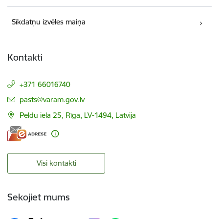
Sīkdatņu izvēles maiņa
Kontakti
+371 66016740
E-pasts:
pasts@varam.gov.lv
Peldu iela 25, Rīga, LV-1494, Latvija
Visi kontakti
Sekojiet mums