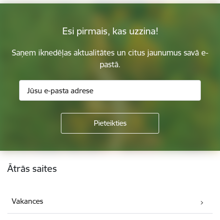
Esi pirmais, kas uzzina!
Saņem iknedēļas aktualitātes un citus jaunumus savā e-
pastā.
Kājene
Ātrās saites
Vakances