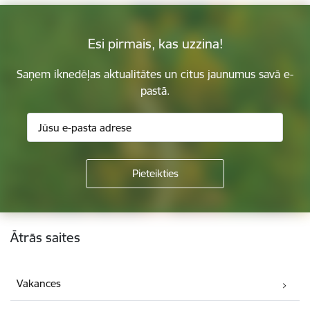
Esi pirmais, kas uzzina!
Saņem iknedēļas aktualitātes un citus jaunumus savā e-
pastā.
Kājene
Ātrās saites
Vakances