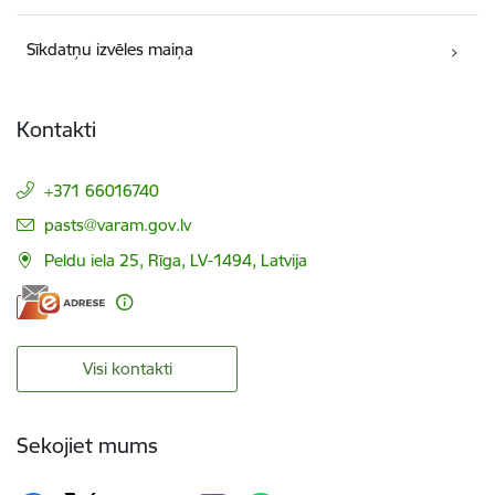
Sīkdatņu izvēles maiņa
Kontakti
+371 66016740
E-pasts:
pasts@varam.gov.lv
Peldu iela 25, Rīga, LV-1494, Latvija
Visi kontakti
Sekojiet mums