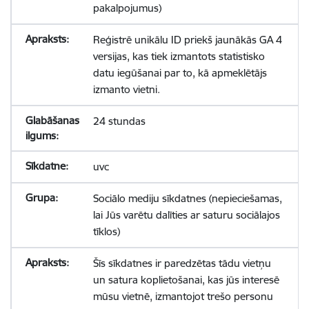
pakalpojumus)
Reģistrē unikālu ID priekš jaunākās GA 4
versijas, kas tiek izmantots statistisko
datu iegūšanai par to, kā apmeklētājs
izmanto vietni.
24 stundas
uvc
Sociālo mediju sīkdatnes (nepieciešamas,
lai Jūs varētu dalīties ar saturu sociālajos
tīklos)
Šīs sīkdatnes ir paredzētas tādu vietņu
un satura koplietošanai, kas jūs interesē
mūsu vietnē, izmantojot trešo personu