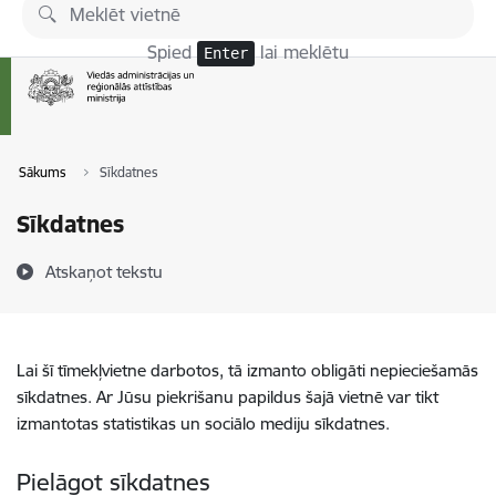
Pāriet uz lapas saturu
Spied
lai meklētu
Enter
Sākums
Sīkdatnes
Sīkdatnes
Atskaņot tekstu
Lai šī tīmekļvietne darbotos, tā izmanto obligāti nepieciešamās
sīkdatnes. Ar Jūsu piekrišanu papildus šajā vietnē var tikt
izmantotas statistikas un sociālo mediju sīkdatnes.
Pielāgot sīkdatnes