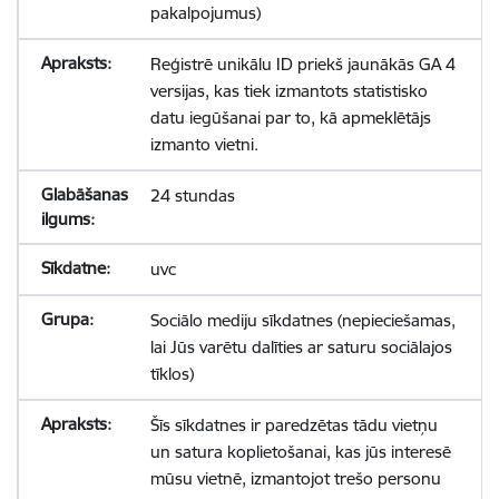
pakalpojumus)
Reģistrē unikālu ID priekš jaunākās GA 4
versijas, kas tiek izmantots statistisko
datu iegūšanai par to, kā apmeklētājs
izmanto vietni.
24 stundas
uvc
Sociālo mediju sīkdatnes (nepieciešamas,
lai Jūs varētu dalīties ar saturu sociālajos
tīklos)
Šīs sīkdatnes ir paredzētas tādu vietņu
un satura koplietošanai, kas jūs interesē
mūsu vietnē, izmantojot trešo personu