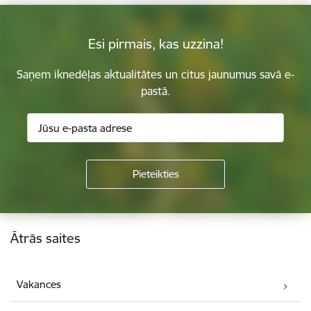
Esi pirmais, kas uzzina!
Saņem iknedēļas aktualitātes un citus jaunumus savā e-
pastā.
Kājene
Ātrās saites
Vakances