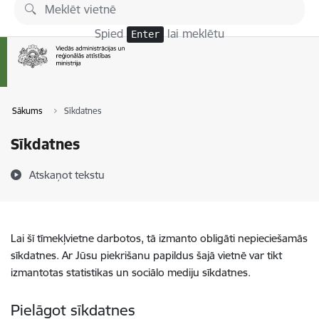
Pāriet uz lapas saturu
Spied
lai meklētu
Enter
Sākums
Sīkdatnes
Sīkdatnes
Atskaņot tekstu
Lai šī tīmekļvietne darbotos, tā izmanto obligāti nepieciešamās
sīkdatnes. Ar Jūsu piekrišanu papildus šajā vietnē var tikt
izmantotas statistikas un sociālo mediju sīkdatnes.
Pielāgot sīkdatnes