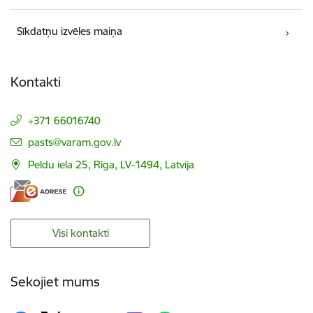
Sīkdatņu izvēles maiņa
Kontakti
+371 66016740
E-pasts:
pasts@varam.gov.lv
Peldu iela 25, Rīga, LV-1494, Latvija
Visi kontakti
Sekojiet mums