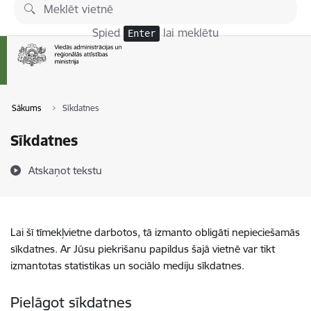
Pāriet uz lapas saturu
Spied
lai meklētu
Enter
Sākums
Sīkdatnes
Sīkdatnes
Atskaņot tekstu
Lai šī tīmekļvietne darbotos, tā izmanto obligāti nepieciešamās
sīkdatnes. Ar Jūsu piekrišanu papildus šajā vietnē var tikt
izmantotas statistikas un sociālo mediju sīkdatnes.
Pielāgot sīkdatnes