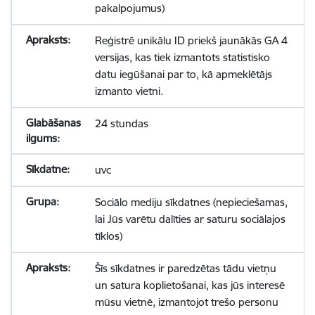
pakalpojumus)
Reģistrē unikālu ID priekš jaunākās GA 4
versijas, kas tiek izmantots statistisko
datu iegūšanai par to, kā apmeklētājs
izmanto vietni.
24 stundas
uvc
Sociālo mediju sīkdatnes (nepieciešamas,
lai Jūs varētu dalīties ar saturu sociālajos
tīklos)
Šīs sīkdatnes ir paredzētas tādu vietņu
un satura koplietošanai, kas jūs interesē
mūsu vietnē, izmantojot trešo personu