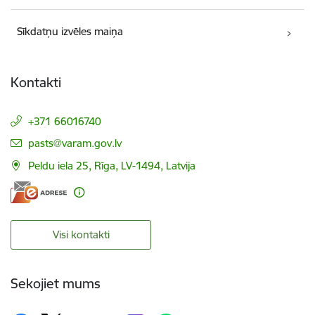
Sīkdatņu izvēles maiņa
Kontakti
+371 66016740
E-pasts:
pasts@varam.gov.lv
Peldu iela 25, Rīga, LV-1494, Latvija
Visi kontakti
Sekojiet mums