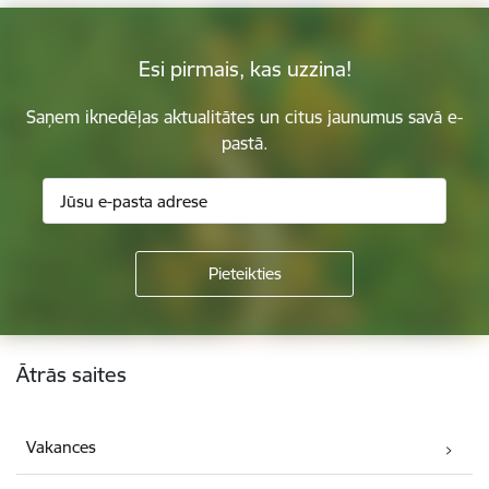
Esi pirmais, kas uzzina!
Saņem iknedēļas aktualitātes un citus jaunumus savā e-
pastā.
Kājene
Ātrās saites
Vakances