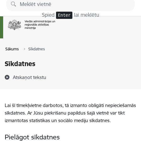
Pāriet uz lapas saturu
Spied
lai meklētu
Enter
Sākums
Sīkdatnes
Sīkdatnes
Atskaņot tekstu
Lai šī tīmekļvietne darbotos, tā izmanto obligāti nepieciešamās
sīkdatnes. Ar Jūsu piekrišanu papildus šajā vietnē var tikt
izmantotas statistikas un sociālo mediju sīkdatnes.
Pielāgot sīkdatnes