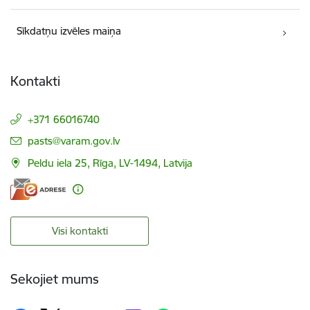
Sīkdatņu izvēles maiņa
Kontakti
+371 66016740
E-pasts:
pasts@varam.gov.lv
Peldu iela 25, Rīga, LV-1494, Latvija
Visi kontakti
Sekojiet mums