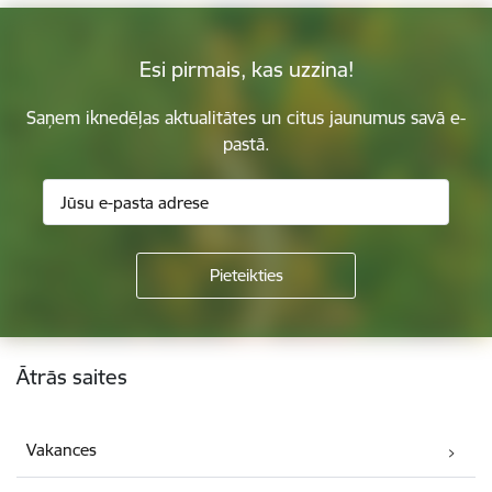
Esi pirmais, kas uzzina!
Saņem iknedēļas aktualitātes un citus jaunumus savā e-
pastā.
Kājene
Ātrās saites
Vakances