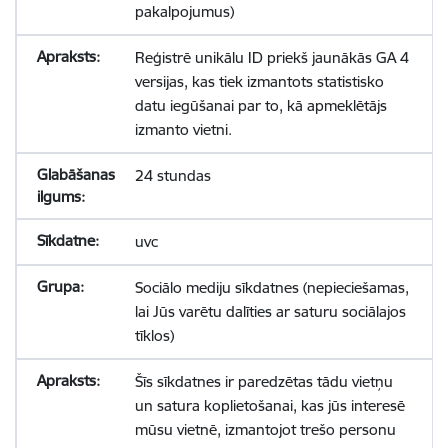
pakalpojumus)
Reģistrē unikālu ID priekš jaunākās GA 4
versijas, kas tiek izmantots statistisko
datu iegūšanai par to, kā apmeklētājs
izmanto vietni.
24 stundas
uvc
Sociālo mediju sīkdatnes (nepieciešamas,
lai Jūs varētu dalīties ar saturu sociālajos
tīklos)
Šīs sīkdatnes ir paredzētas tādu vietņu
un satura koplietošanai, kas jūs interesē
mūsu vietnē, izmantojot trešo personu