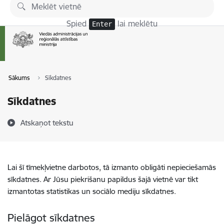
Pāriet uz lapas saturu
Spied
lai meklētu
Enter
Sākums
Sīkdatnes
Sīkdatnes
Atskaņot tekstu
Lai šī tīmekļvietne darbotos, tā izmanto obligāti nepieciešamās
sīkdatnes. Ar Jūsu piekrišanu papildus šajā vietnē var tikt
izmantotas statistikas un sociālo mediju sīkdatnes.
Pielāgot sīkdatnes