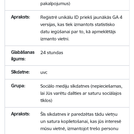
pakalpojumus)
Reģistrē unikālu ID priekš jaunākās GA 4
versijas, kas tiek izmantots statistisko
datu iegūšanai par to, kā apmeklētājs
izmanto vietni.
24 stundas
uvc
Sociālo mediju sīkdatnes (nepieciešamas,
lai Jūs varētu dalīties ar saturu sociālajos
tīklos)
Šīs sīkdatnes ir paredzētas tādu vietņu
un satura koplietošanai, kas jūs interesē
mūsu vietnē, izmantojot trešo personu