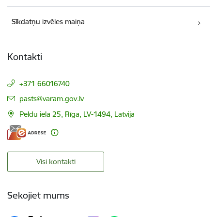
Sīkdatņu izvēles maiņa
Kontakti
+371 66016740
E-pasts:
pasts@varam.gov.lv
Peldu iela 25, Rīga, LV-1494, Latvija
Visi kontakti
Sekojiet mums