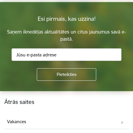
Esi pirmais, kas uzzina!
Saņem iknedēļas aktualitātes un citus jaunumus savā e-
pastā.
Kājene
Ātrās saites
Vakances