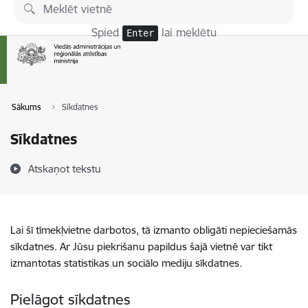
Pāriet uz lapas saturu
Spied
lai meklētu
Enter
Sākums
Sīkdatnes
Sīkdatnes
Atskaņot tekstu
Lai šī tīmekļvietne darbotos, tā izmanto obligāti nepieciešamās
sīkdatnes. Ar Jūsu piekrišanu papildus šajā vietnē var tikt
izmantotas statistikas un sociālo mediju sīkdatnes.
Pielāgot sīkdatnes