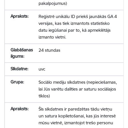
pakalpojumus)
Reģistrē unikālu ID priekš jaunākās GA 4
versijas, kas tiek izmantots statistisko
datu iegūšanai par to, kā apmeklētājs
izmanto vietni.
24 stundas
uvc
Sociālo mediju sīkdatnes (nepieciešamas,
lai Jūs varētu dalīties ar saturu sociālajos
tīklos)
Šīs sīkdatnes ir paredzētas tādu vietņu
un satura koplietošanai, kas jūs interesē
mūsu vietnē, izmantojot trešo personu