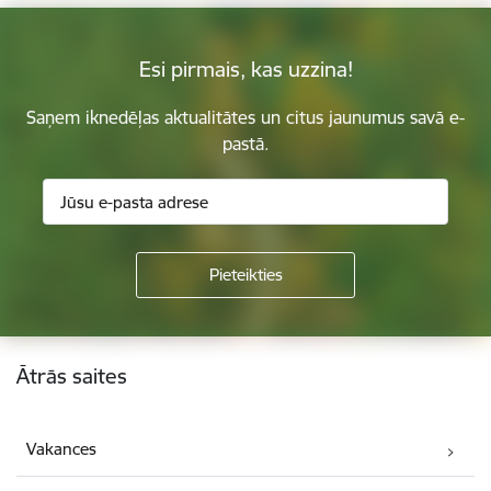
Esi pirmais, kas uzzina!
Saņem iknedēļas aktualitātes un citus jaunumus savā e-
pastā.
Kājene
Ātrās saites
Vakances