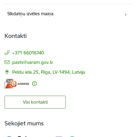
Sīkdatņu izvēles maiņa
Kontakti
+371 66016740
E-pasts:
pasts@varam.gov.lv
Peldu iela 25, Rīga, LV-1494, Latvija
Visi kontakti
Sekojiet mums