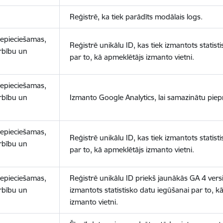
Reģistrē, ka tiek parādīts modālais logs.
nepieciešamas,
Reģistrē unikālu ID, kas tiek izmantots statist
arbību un
par to, kā apmeklētājs izmanto vietni.
nepieciešamas,
arbību un
Izmanto Google Analytics, lai samazinātu piep
nepieciešamas,
Reģistrē unikālu ID, kas tiek izmantots statist
arbību un
par to, kā apmeklētājs izmanto vietni.
nepieciešamas,
Reģistrē unikālu ID priekš jaunākās GA 4 versij
arbību un
izmantots statistisko datu iegūšanai par to, k
izmanto vietni.