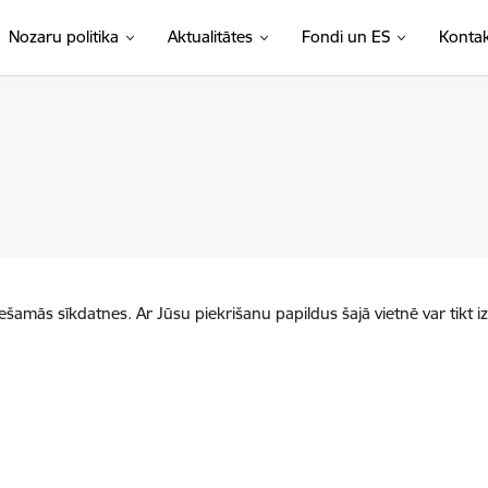
Nozaru politika
Aktualitātes
Fondi un ES
Kontak
iešamās sīkdatnes. Ar Jūsu piekrišanu papildus šajā vietnē var tikt i