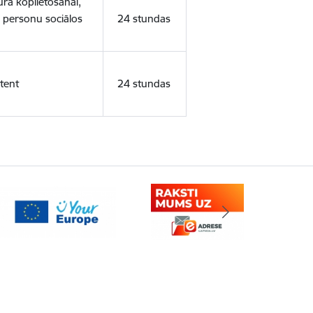
ura koplietošanai,
o personu sociālos
24 stundas
tent
24 stundas