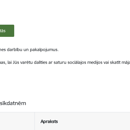
tās
ietnes darbību un pakalpojumus.
, lai Jūs varētu dalīties ar saturu sociālajos medijos vai skatīt mā
 sīkdatnēm
Apraksts