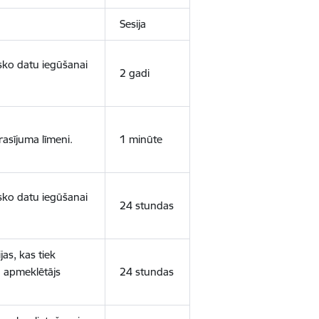
Sesija
isko datu iegūšanai
2 gadi
rasījuma līmeni.
1 minūte
isko datu iegūšanai
24 stundas
as, kas tiek
ā apmeklētājs
24 stundas