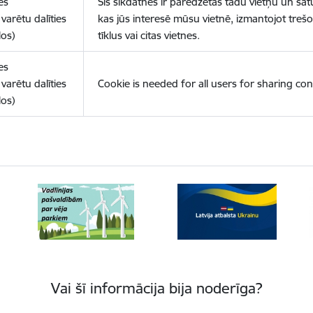
es
Šīs sīkdatnes ir paredzētas tādu vietņu un sat
varētu dalīties
kas jūs interesē mūsu vietnē, izmantojot treš
los)
tīklus vai citas vietnes.
es
varētu dalīties
Cookie is needed for all users for sharing con
los)
Vai šī informācija bija noderīga?