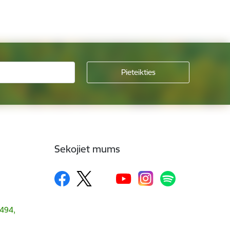
Sekojiet mums
1494,