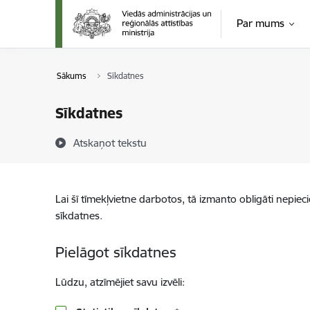
Pāriet uz lapas saturu
Par mums
Sākums
Sīkdatnes
Sīkdatnes
Atskaņot tekstu
Lai šī tīmekļvietne darbotos, tā izmanto obligāti nepiec
sīkdatnes.
Pielāgot sīkdatnes
Lūdzu, atzīmējiet savu izvēli: