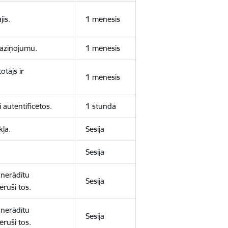
jis.
1 mēnesis
 paziņojumu.
1 mēnesis
otājs ir
1 mēnesis
 autentificētos.
1 stunda
kļa.
Sesija
Sesija
 nerādītu
Sesija
ēruši tos.
 nerādītu
Sesija
ēruši tos.