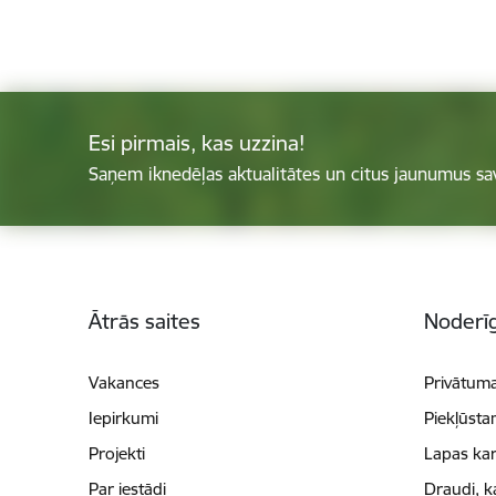
Esi pirmais, kas uzzina!
Saņem iknedēļas aktualitātes un citus jaunumus sa
Kājene
Ātrās saites
Noderīg
Vakances
Privātuma
Iepirkumi
Piekļūsta
Projekti
Lapas kar
Par iestādi
Draudi, k