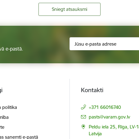
Sniegt atsauksmi
vā e-pastā.
i
Kontakti
 politika
+371 66016740
E-pasts:
pasts@varam.gov.lv
mība
Peldu iela 25, Rīga, LV-
te
Latvija
as saņemti e-pastā