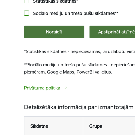
Statistikas sīkdatnes
*
Sociālo mediju un trešo pušu sīkdatnes
**
Noraidīt
Apstiprināt atzīmē
*
Statistikas sīkdatnes - nepieciešamas, lai uzlabotu v
**
Sociālo mediju un trešo pušu sīkdatnes - nepieciešamas
piemēram, Google Maps, PowerBI vai citus.
Privātuma politika
Detalizētāka informācija par izmantotajām
Sīkdatne
Grupa