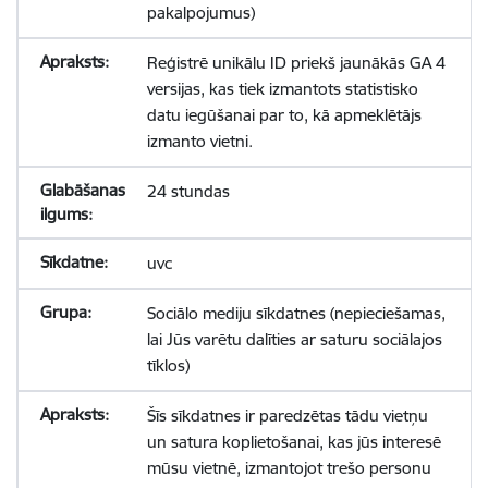
pakalpojumus)
Reģistrē unikālu ID priekš jaunākās GA 4
versijas, kas tiek izmantots statistisko
datu iegūšanai par to, kā apmeklētājs
izmanto vietni.
24 stundas
uvc
Sociālo mediju sīkdatnes (nepieciešamas,
lai Jūs varētu dalīties ar saturu sociālajos
tīklos)
Šīs sīkdatnes ir paredzētas tādu vietņu
un satura koplietošanai, kas jūs interesē
mūsu vietnē, izmantojot trešo personu