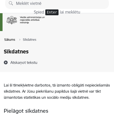
Pāriet uz lapas saturu
Spied
lai meklētu
Enter
Sākums
Sīkdatnes
Sīkdatnes
Atskaņot tekstu
Lai šī tīmekļvietne darbotos, tā izmanto obligāti nepieciešamās
sīkdatnes. Ar Jūsu piekrišanu papildus šajā vietnē var tikt
izmantotas statistikas un sociālo mediju sīkdatnes.
Pielāgot sīkdatnes