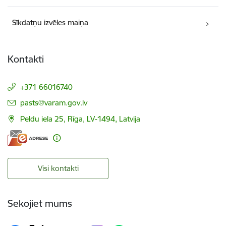
Sīkdatņu izvēles maiņa
Kontakti
+371 66016740
E-pasts:
pasts@varam.gov.lv
Peldu iela 25, Rīga, LV-1494, Latvija
Visi kontakti
Sekojiet mums