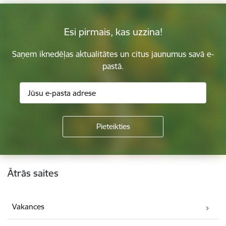
Esi pirmais, kas uzzina!
Saņem iknedēļas aktualitātes un citus jaunumus savā e-
pastā.
Kājene
Ātrās saites
Vakances