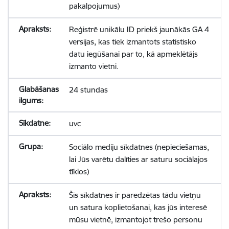
pakalpojumus)
Reģistrē unikālu ID priekš jaunākās GA 4
versijas, kas tiek izmantots statistisko
datu iegūšanai par to, kā apmeklētājs
izmanto vietni.
24 stundas
uvc
Sociālo mediju sīkdatnes (nepieciešamas,
lai Jūs varētu dalīties ar saturu sociālajos
tīklos)
Šīs sīkdatnes ir paredzētas tādu vietņu
un satura koplietošanai, kas jūs interesē
mūsu vietnē, izmantojot trešo personu