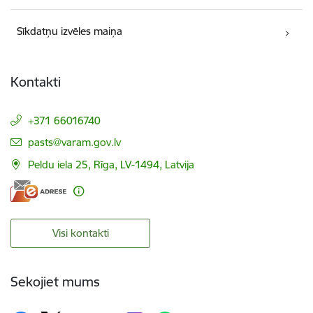
Sīkdatņu izvēles maiņa
Kontakti
+371 66016740
E-pasts:
pasts@varam.gov.lv
Peldu iela 25, Rīga, LV-1494, Latvija
Visi kontakti
Sekojiet mums