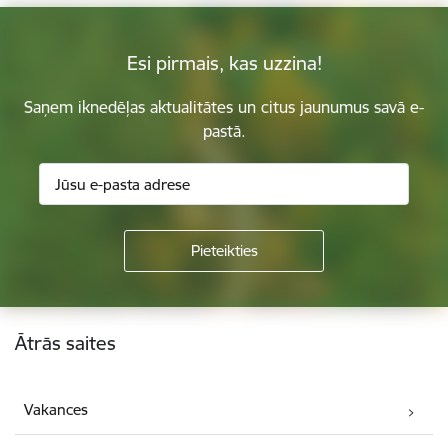
Esi pirmais, kas uzzina!
Saņem iknedēļas aktualitātes un citus jaunumus savā e-
pastā.
Kājene
Ātrās saites
Vakances