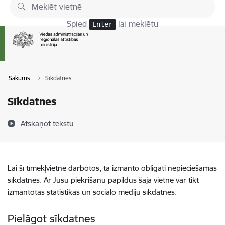
Pāriet uz lapas saturu
Spied
lai meklētu
Enter
Sākums
Sīkdatnes
Sīkdatnes
Atskaņot tekstu
Lai šī tīmekļvietne darbotos, tā izmanto obligāti nepieciešamās
sīkdatnes. Ar Jūsu piekrišanu papildus šajā vietnē var tikt
izmantotas statistikas un sociālo mediju sīkdatnes.
Pielāgot sīkdatnes