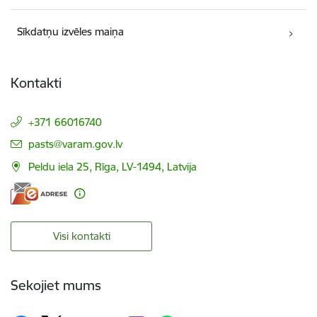
Sīkdatņu izvēles maiņa
Kontakti
+371 66016740
E-pasts:
pasts@varam.gov.lv
Peldu iela 25, Rīga, LV-1494, Latvija
Visi kontakti
Sekojiet mums