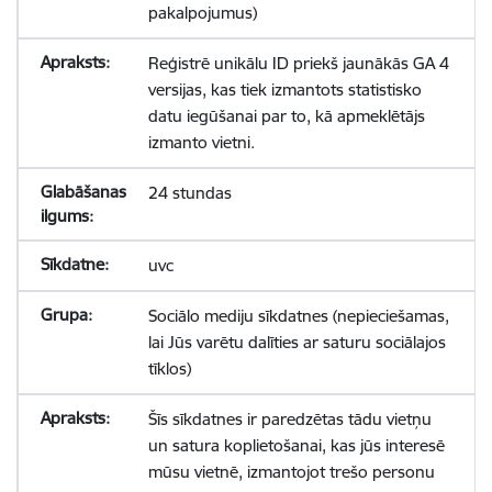
pakalpojumus)
Reģistrē unikālu ID priekš jaunākās GA 4
versijas, kas tiek izmantots statistisko
datu iegūšanai par to, kā apmeklētājs
izmanto vietni.
24 stundas
uvc
Sociālo mediju sīkdatnes (nepieciešamas,
lai Jūs varētu dalīties ar saturu sociālajos
tīklos)
Šīs sīkdatnes ir paredzētas tādu vietņu
un satura koplietošanai, kas jūs interesē
mūsu vietnē, izmantojot trešo personu