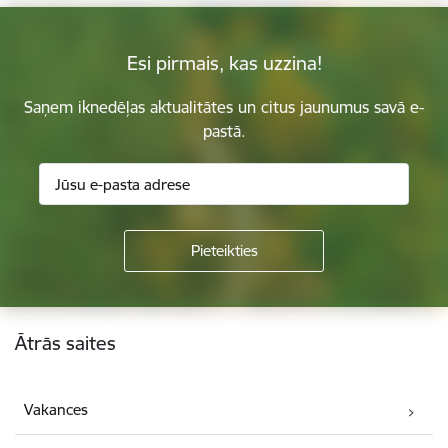
Esi pirmais, kas uzzina!
Saņem iknedēļas aktualitātes un citus jaunumus savā e-
pastā.
Kājene
Ātrās saites
Vakances