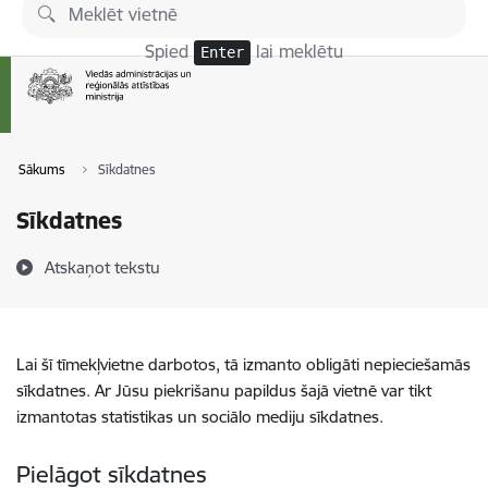
Pāriet uz lapas saturu
Spied
lai meklētu
Enter
Sākums
Sīkdatnes
Sīkdatnes
Atskaņot tekstu
Lai šī tīmekļvietne darbotos, tā izmanto obligāti nepieciešamās
sīkdatnes. Ar Jūsu piekrišanu papildus šajā vietnē var tikt
izmantotas statistikas un sociālo mediju sīkdatnes.
Pielāgot sīkdatnes