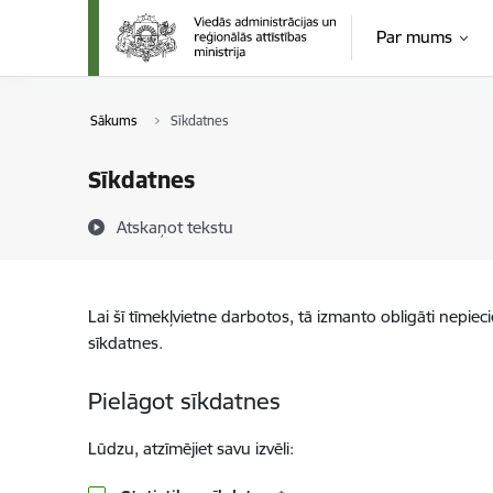
Pāriet uz lapas saturu
Par mums
Sākums
Sīkdatnes
Sīkdatnes
Atskaņot tekstu
Lai šī tīmekļvietne darbotos, tā izmanto obligāti nepiec
sīkdatnes.
Pielāgot sīkdatnes
Lūdzu, atzīmējiet savu izvēli: