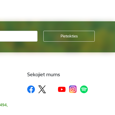
Sekojiet mums
1494,