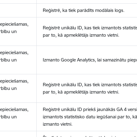
Reģistrē, ka tiek parādīts modālais logs.
nepieciešamas,
Reģistrē unikālu ID, kas tiek izmantots statist
arbību un
par to, kā apmeklētājs izmanto vietni.
nepieciešamas,
arbību un
Izmanto Google Analytics, lai samazinātu piep
nepieciešamas,
Reģistrē unikālu ID, kas tiek izmantots statist
arbību un
par to, kā apmeklētājs izmanto vietni.
nepieciešamas,
Reģistrē unikālu ID priekš jaunākās GA 4 versij
arbību un
izmantots statistisko datu iegūšanai par to, k
izmanto vietni.