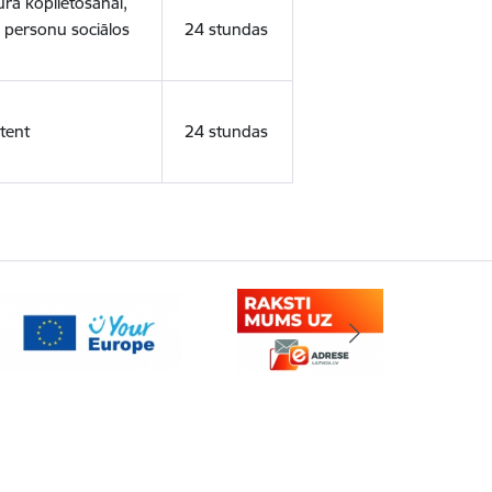
ura koplietošanai,
o personu sociālos
24 stundas
tent
24 stundas