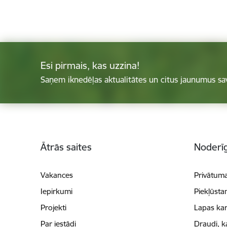
Esi pirmais, kas uzzina!
Saņem iknedēļas aktualitātes un citus jaunumus sa
Kājene
Ātrās saites
Noderīg
Vakances
Privātuma
Iepirkumi
Piekļūsta
Projekti
Lapas kar
Par iestādi
Draudi, k