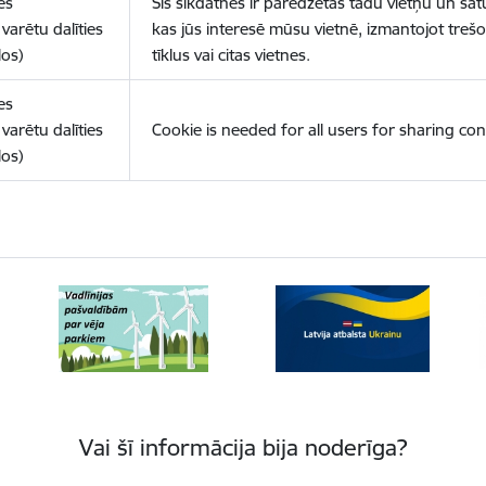
es
Šīs sīkdatnes ir paredzētas tādu vietņu un sat
varētu dalīties
kas jūs interesē mūsu vietnē, izmantojot treš
los)
tīklus vai citas vietnes.
es
varētu dalīties
Cookie is needed for all users for sharing con
los)
Vai šī informācija bija noderīga?