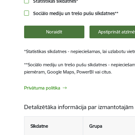
Statistikas sīkdatnes
*
Sociālo mediju un trešo pušu sīkdatnes
**
Noraidīt
Apstiprināt atzīmē
*
Statistikas sīkdatnes - nepieciešamas, lai uzlabotu v
**
Sociālo mediju un trešo pušu sīkdatnes - nepieciešamas
piemēram, Google Maps, PowerBI vai citus.
Privātuma politika
Detalizētāka informācija par izmantotajām
Sīkdatne
Grupa