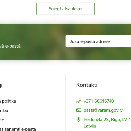
Sniegt atsauksmi
vā e-pastā.
i
Kontakti
 politika
+371 66016740
E-pasts:
pasts@varam.gov.lv
mība
Peldu iela 25, Rīga, LV-
te
Latvija
as saņemti e-pastā