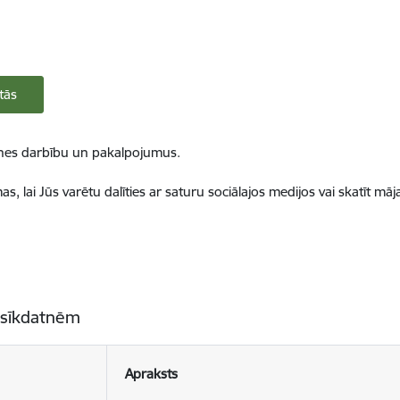
tās
ietnes darbību un pakalpojumus.
, lai Jūs varētu dalīties ar saturu sociālajos medijos vai skatīt mā
 sīkdatnēm
Apraksts