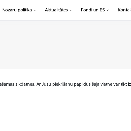
Nozaru politika
Aktualitātes
Fondi un ES
Kontak
iešamās sīkdatnes. Ar Jūsu piekrišanu papildus šajā vietnē var tikt i