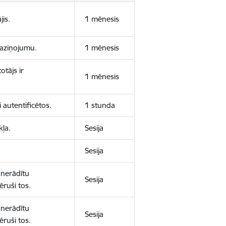
jis.
1 mēnesis
 paziņojumu.
1 mēnesis
otājs ir
1 mēnesis
 autentificētos.
1 stunda
kļa.
Sesija
Sesija
 nerādītu
Sesija
ēruši tos.
 nerādītu
Sesija
ēruši tos.