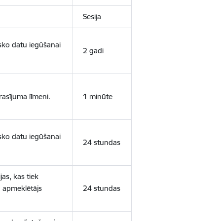
Sesija
isko datu iegūšanai
2 gadi
rasījuma līmeni.
1 minūte
isko datu iegūšanai
24 stundas
as, kas tiek
ā apmeklētājs
24 stundas