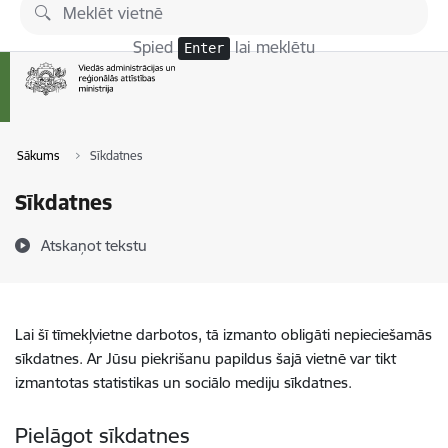
Pāriet uz lapas saturu
Spied
lai meklētu
Enter
Sākums
Sīkdatnes
Sīkdatnes
Atskaņot tekstu
Lai šī tīmekļvietne darbotos, tā izmanto obligāti nepieciešamās
sīkdatnes. Ar Jūsu piekrišanu papildus šajā vietnē var tikt
izmantotas statistikas un sociālo mediju sīkdatnes.
Pielāgot sīkdatnes