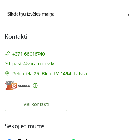
Sīkdatņu izvēles maiņa
Kontakti
+371 66016740
E-pasts:
pasts@varam.gov.lv
Peldu iela 25, Rīga, LV-1494, Latvija
Visi kontakti
Sekojiet mums