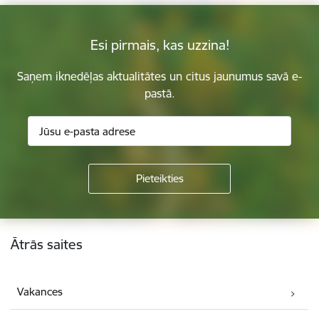
Esi pirmais, kas uzzina!
Saņem iknedēļas aktualitātes un citus jaunumus savā e-
pastā.
Kājene
Ātrās saites
Vakances