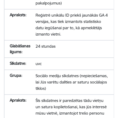
pakalpojumus)
Reģistrē unikālu ID priekš jaunākās GA 4
versijas, kas tiek izmantots statistisko
datu iegūšanai par to, kā apmeklētājs
izmanto vietni.
24 stundas
uvc
Sociālo mediju sīkdatnes (nepieciešamas,
lai Jūs varētu dalīties ar saturu sociālajos
tīklos)
Šīs sīkdatnes ir paredzētas tādu vietņu
un satura koplietošanai, kas jūs interesē
mūsu vietnē, izmantojot trešo personu