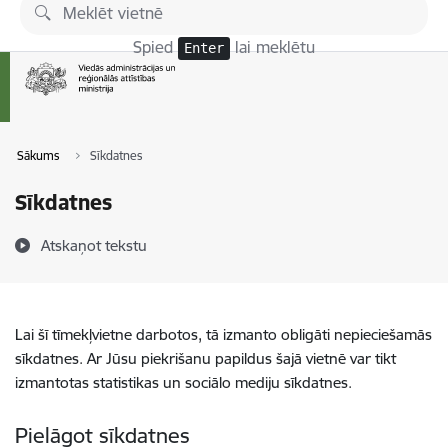
Pāriet uz lapas saturu
Spied
lai meklētu
Enter
Sākums
Sīkdatnes
Sīkdatnes
Atskaņot tekstu
Lai šī tīmekļvietne darbotos, tā izmanto obligāti nepieciešamās
sīkdatnes. Ar Jūsu piekrišanu papildus šajā vietnē var tikt
izmantotas statistikas un sociālo mediju sīkdatnes.
Pielāgot sīkdatnes