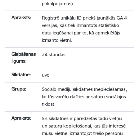
pakalpojumus)
Reģistrē unikālu ID priekš jaunākās GA 4
versijas, kas tiek izmantots statistisko
datu iegūšanai par to, kā apmeklētājs
izmanto vietni.
24 stundas
uvc
Sociālo mediju sīkdatnes (nepieciešamas,
lai Jūs varētu dalīties ar saturu sociālajos
tīklos)
Šīs sīkdatnes ir paredzētas tādu vietņu
un satura koplietošanai, kas jūs interesē
mūsu vietnē, izmantojot trešo personu