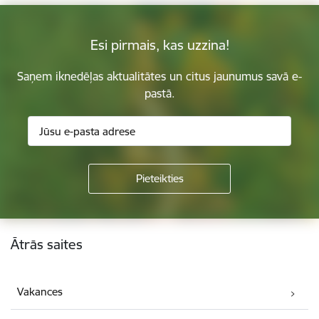
Esi pirmais, kas uzzina!
Saņem iknedēļas aktualitātes un citus jaunumus savā e-
pastā.
Kājene
Ātrās saites
Vakances