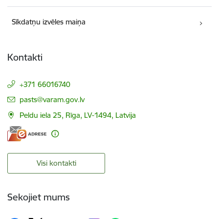
Sīkdatņu izvēles maiņa
Kontakti
+371 66016740
E-pasts:
pasts@varam.gov.lv
Peldu iela 25, Rīga, LV-1494, Latvija
Visi kontakti
Sekojiet mums