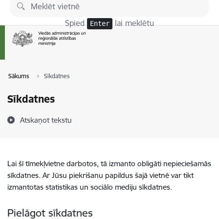
Pāriet uz lapas saturu
Spied
lai meklētu
Enter
Sākums
Sīkdatnes
Sīkdatnes
Atskaņot tekstu
Lai šī tīmekļvietne darbotos, tā izmanto obligāti nepieciešamās
sīkdatnes. Ar Jūsu piekrišanu papildus šajā vietnē var tikt
izmantotas statistikas un sociālo mediju sīkdatnes.
Pielāgot sīkdatnes