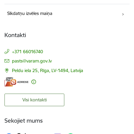
Sīkdatņu izvēles maiņa
Kontakti
+371 66016740
E-pasts:
pasts@varam.gov.lv
Peldu iela 25, Rīga, LV-1494, Latvija
Visi kontakti
Sekojiet mums