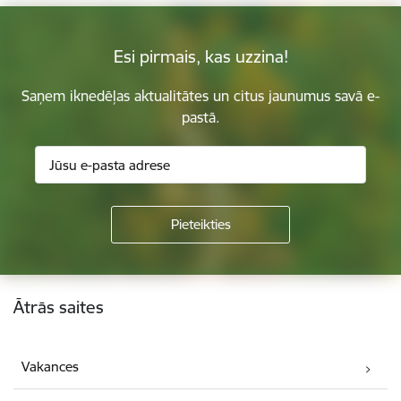
Esi pirmais, kas uzzina!
Saņem iknedēļas aktualitātes un citus jaunumus savā e-
pastā.
Kājene
Ātrās saites
Vakances