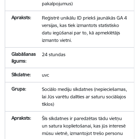
pakalpojumus)
Reģistrē unikālu ID priekš jaunākās GA 4
versijas, kas tiek izmantots statistisko
datu iegūšanai par to, kā apmeklētājs
izmanto vietni.
24 stundas
uvc
Sociālo mediju sīkdatnes (nepieciešamas,
lai Jūs varētu dalīties ar saturu sociālajos
tīklos)
Šīs sīkdatnes ir paredzētas tādu vietņu
un satura koplietošanai, kas jūs interesē
mūsu vietnē, izmantojot trešo personu