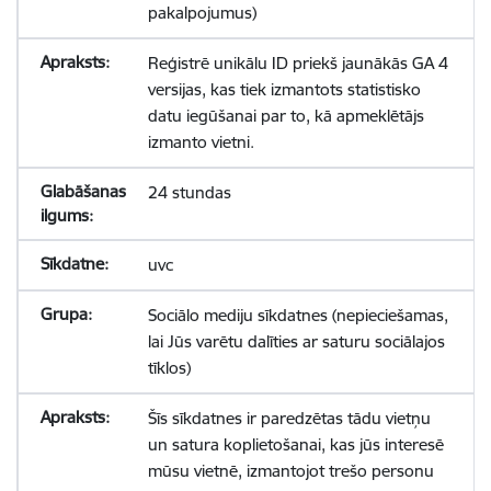
pakalpojumus)
Reģistrē unikālu ID priekš jaunākās GA 4
versijas, kas tiek izmantots statistisko
datu iegūšanai par to, kā apmeklētājs
izmanto vietni.
24 stundas
uvc
Sociālo mediju sīkdatnes (nepieciešamas,
lai Jūs varētu dalīties ar saturu sociālajos
tīklos)
Šīs sīkdatnes ir paredzētas tādu vietņu
un satura koplietošanai, kas jūs interesē
mūsu vietnē, izmantojot trešo personu