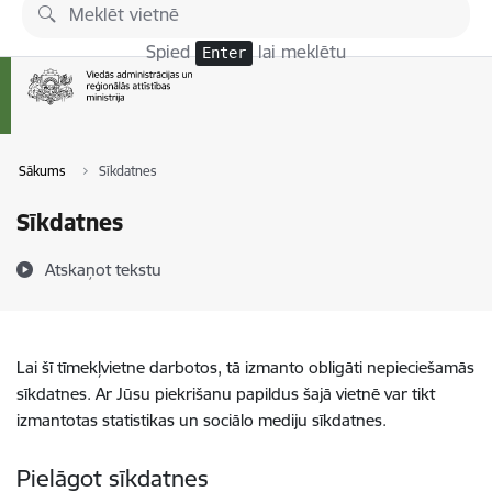
Pāriet uz lapas saturu
Spied
lai meklētu
Enter
Sākums
Sīkdatnes
Sīkdatnes
Atskaņot tekstu
Lai šī tīmekļvietne darbotos, tā izmanto obligāti nepieciešamās
sīkdatnes. Ar Jūsu piekrišanu papildus šajā vietnē var tikt
izmantotas statistikas un sociālo mediju sīkdatnes.
Pielāgot sīkdatnes