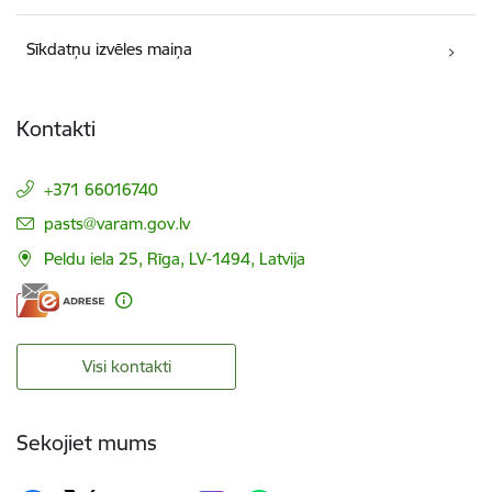
Sīkdatņu izvēles maiņa
Kontakti
+371 66016740
E-pasts:
pasts@varam.gov.lv
Peldu iela 25, Rīga, LV-1494, Latvija
Visi kontakti
Sekojiet mums