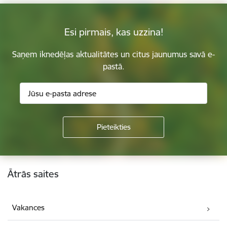
Esi pirmais, kas uzzina!
Saņem iknedēļas aktualitātes un citus jaunumus savā e-
pastā.
Kājene
Ātrās saites
Vakances