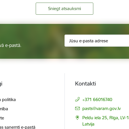
Sniegt atsauksmi
vā e-pastā.
i
Kontakti
 politika
+371 66016740
E-pasts:
pasts@varam.gov.lv
mība
Peldu iela 25, Rīga, LV-
te
Latvija
as saņemti e-pastā