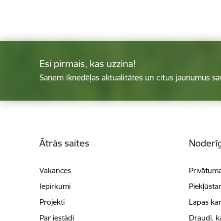
Esi pirmais, kas uzzina!
Saņem iknedēļas aktualitātes un citus jaunumus sa
Kājene
Ātrās saites
Noderīg
Vakances
Privātuma
Iepirkumi
Piekļūsta
Projekti
Lapas kar
Par iestādi
Draudi, k