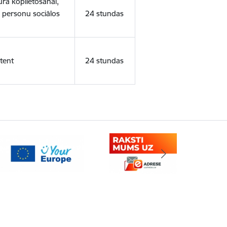
ura koplietošanai,
o personu sociālos
24 stundas
tent
24 stundas