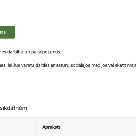
tās
ietnes darbību un pakalpojumus.
, lai Jūs varētu dalīties ar saturu sociālajos medijos vai skatīt mā
 sīkdatnēm
Apraksts