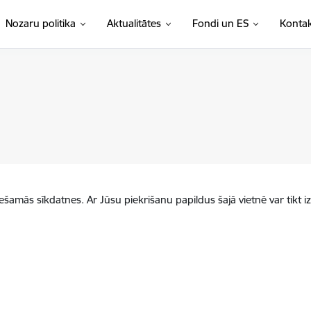
Nozaru politika
Aktualitātes
Fondi un ES
Kontak
iešamās sīkdatnes. Ar Jūsu piekrišanu papildus šajā vietnē var tikt i