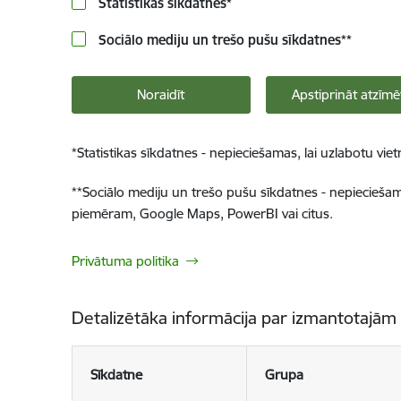
Statistikas sīkdatnes
*
Sociālo mediju un trešo pušu sīkdatnes
**
Noraidīt
Apstiprināt atzīmē
*
Statistikas sīkdatnes - nepieciešamas, lai uzlabotu v
**
Sociālo mediju un trešo pušu sīkdatnes - nepieciešamas
piemēram, Google Maps, PowerBI vai citus.
Privātuma politika
Detalizētāka informācija par izmantotajām
Sīkdatne
Grupa