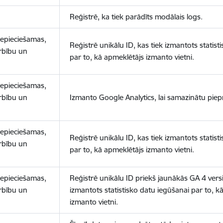
Reģistrē, ka tiek parādīts modālais logs.
nepieciešamas,
Reģistrē unikālu ID, kas tiek izmantots statist
arbību un
par to, kā apmeklētājs izmanto vietni.
nepieciešamas,
arbību un
Izmanto Google Analytics, lai samazinātu piep
nepieciešamas,
Reģistrē unikālu ID, kas tiek izmantots statist
arbību un
par to, kā apmeklētājs izmanto vietni.
nepieciešamas,
Reģistrē unikālu ID priekš jaunākās GA 4 versij
arbību un
izmantots statistisko datu iegūšanai par to, k
izmanto vietni.