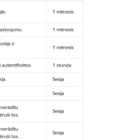
jis.
1 mēnesis
 paziņojumu.
1 mēnesis
otājs ir
1 mēnesis
 autentificētos.
1 stunda
kļa.
Sesija
Sesija
 nerādītu
Sesija
ēruši tos.
 nerādītu
Sesija
ēruši tos.