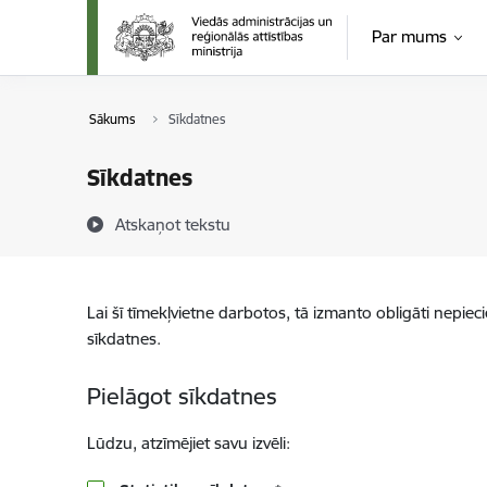
Pāriet uz lapas saturu
Par mums
Sākums
Sīkdatnes
Sīkdatnes
Atskaņot tekstu
Lai šī tīmekļvietne darbotos, tā izmanto obligāti nepiec
sīkdatnes.
Pielāgot sīkdatnes
Lūdzu, atzīmējiet savu izvēli: