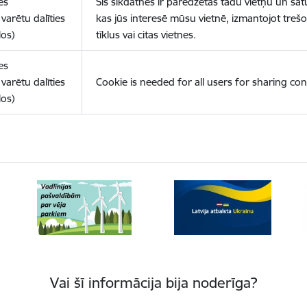
es
Šīs sīkdatnes ir paredzētas tādu vietņu un sat
varētu dalīties
kas jūs interesē mūsu vietnē, izmantojot treš
los)
tīklus vai citas vietnes.
es
varētu dalīties
Cookie is needed for all users for sharing con
los)
Vai šī informācija bija noderīga?