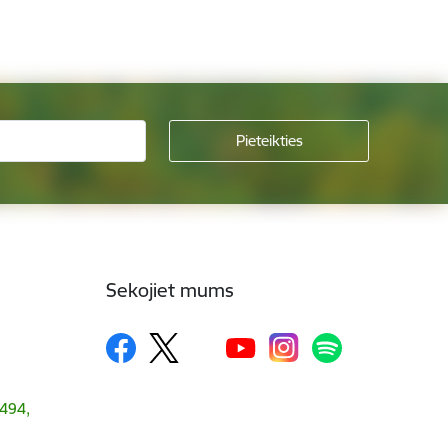
Sekojiet mums
1494,