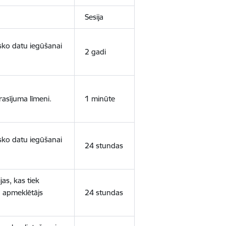
Sesija
isko datu iegūšanai
2 gadi
rasījuma līmeni.
1 minūte
isko datu iegūšanai
24 stundas
as, kas tiek
ā apmeklētājs
24 stundas