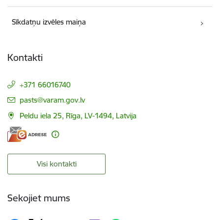
Sīkdatņu izvēles maiņa
Kontakti
+371 66016740
E-pasts:
pasts@varam.gov.lv
Peldu iela 25, Rīga, LV-1494, Latvija
Visi kontakti
Sekojiet mums