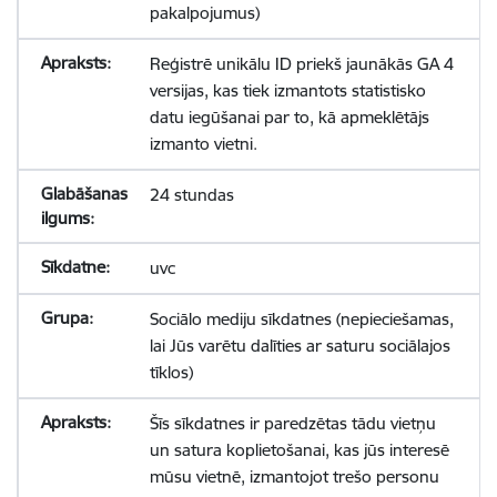
pakalpojumus)
Reģistrē unikālu ID priekš jaunākās GA 4
versijas, kas tiek izmantots statistisko
datu iegūšanai par to, kā apmeklētājs
izmanto vietni.
24 stundas
uvc
Sociālo mediju sīkdatnes (nepieciešamas,
lai Jūs varētu dalīties ar saturu sociālajos
tīklos)
Šīs sīkdatnes ir paredzētas tādu vietņu
un satura koplietošanai, kas jūs interesē
mūsu vietnē, izmantojot trešo personu