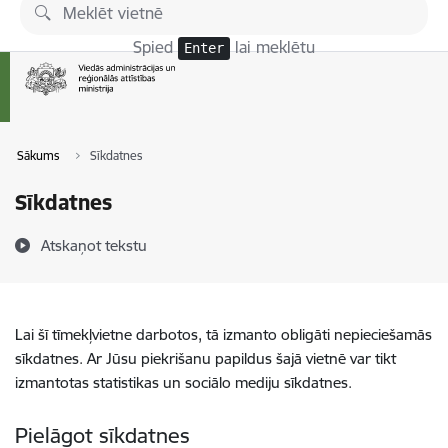
Pāriet uz lapas saturu
Spied
lai meklētu
Enter
Sākums
Sīkdatnes
Sīkdatnes
Atskaņot tekstu
Lai šī tīmekļvietne darbotos, tā izmanto obligāti nepieciešamās
sīkdatnes. Ar Jūsu piekrišanu papildus šajā vietnē var tikt
izmantotas statistikas un sociālo mediju sīkdatnes.
Pielāgot sīkdatnes