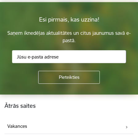
Esi pirmais, kas uzzina!
Saņem iknedēļas aktualitātes un citus jaunumus savā e-
pastā.
Kājene
Ātrās saites
Vakances