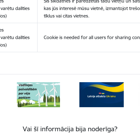
es
Šīs sīkdatnes ir paredzētas tādu vietņu un sat
varētu dalīties
kas jūs interesē mūsu vietnē, izmantojot treš
los)
tīklus vai citas vietnes.
es
varētu dalīties
Cookie is needed for all users for sharing con
los)
Vai šī informācija bija noderīga?