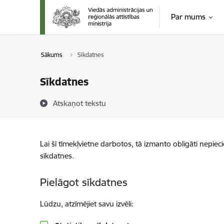
Pāriet uz lapas saturu
Par mums
Sākums
Sīkdatnes
Sīkdatnes
Atskaņot tekstu
Lai šī tīmekļvietne darbotos, tā izmanto obligāti nepiec
sīkdatnes.
Pielāgot sīkdatnes
Lūdzu, atzīmējiet savu izvēli: