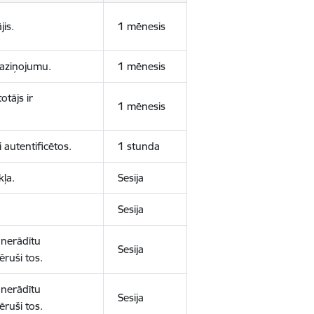
jis.
1 mēnesis
 paziņojumu.
1 mēnesis
otājs ir
1 mēnesis
 autentificētos.
1 stunda
kļa.
Sesija
Sesija
 nerādītu
Sesija
ēruši tos.
 nerādītu
Sesija
ēruši tos.