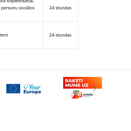
ura koplietošanai,
o personu sociālos
24 stundas
tent
24 stundas