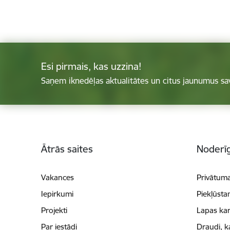
Esi pirmais, kas uzzina!
Saņem iknedēļas aktualitātes un citus jaunumus sa
Kājene
Ātrās saites
Noderīg
Vakances
Privātuma
Iepirkumi
Piekļūsta
Projekti
Lapas kar
Par iestādi
Draudi, k