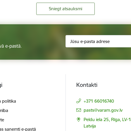
Sniegt atsauksmi
vā e-pastā.
i
Kontakti
 politika
+371 66016740
E-pasts:
pasts@varam.gov.lv
mība
Peldu iela 25, Rīga, LV-
te
Latvija
as saņemti e-pastā