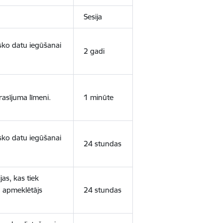
Sesija
isko datu iegūšanai
2 gadi
rasījuma līmeni.
1 minūte
isko datu iegūšanai
24 stundas
as, kas tiek
ā apmeklētājs
24 stundas