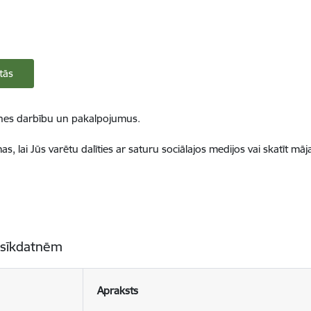
tās
ietnes darbību un pakalpojumus.
, lai Jūs varētu dalīties ar saturu sociālajos medijos vai skatīt mā
 sīkdatnēm
Apraksts