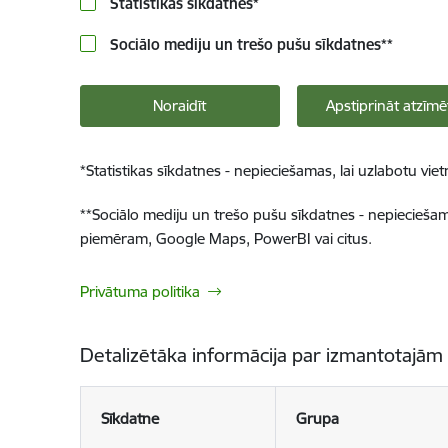
Statistikas sīkdatnes
*
Sociālo mediju un trešo pušu sīkdatnes
**
Noraidīt
Apstiprināt atzīmē
*
Statistikas sīkdatnes - nepieciešamas, lai uzlabotu v
**
Sociālo mediju un trešo pušu sīkdatnes - nepieciešamas
piemēram, Google Maps, PowerBI vai citus.
Privātuma politika
Detalizētāka informācija par izmantotajām
Sīkdatne
Grupa