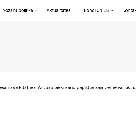
Nozaru politika
Aktualitātes
Fondi un ES
Kontak
iešamās sīkdatnes. Ar Jūsu piekrišanu papildus šajā vietnē var tikt i