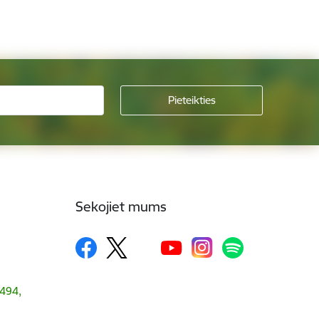
Sekojiet mums
1494,